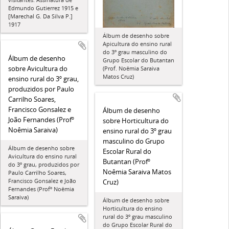
Edmundo Gutierrez 1915 e
[Marechal G. Da Silva P.]
1917
Álbum de desenho sobre
Apicultura do ensino rural
do 3º grau masculino do
Álbum de desenho
Grupo Escolar do Butantan
sobre Avicultura do
(Prof. Noêmia Saraiva
Matos Cruz)
ensino rural do 3º grau,
produzidos por Paulo
Carrilho Soares,
Francisco Gonsalez e
Álbum de desenho
João Fernandes (Profº
sobre Horticultura do
Noêmia Saraiva)
ensino rural do 3º grau
masculino do Grupo
Álbum de desenho sobre
Escolar Rural do
Avicultura do ensino rural
Butantan (Profº
do 3º grau, produzidos por
Noêmia Saraiva Matos
Paulo Carrilho Soares,
Francisco Gonsalez e João
Cruz)
Fernandes (Profº Noêmia
Saraiva)
Álbum de desenho sobre
Horticultura do ensino
rural do 3º grau masculino
do Grupo Escolar Rural do