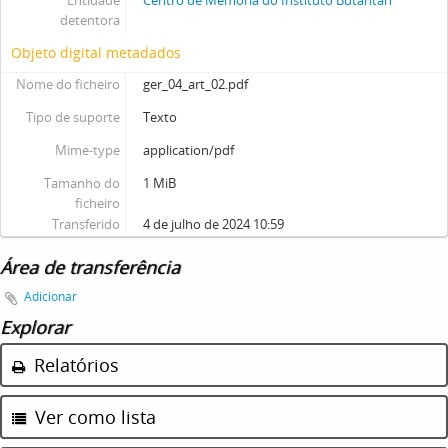
Entidade
Centro de Memória do Instituto Butantan
detentora
Objeto digital metadados
Nome do ficheiro
ger_04_art_02.pdf
Tipo de suporte
Texto
Mime-type
application/pdf
Tamanho do
1 MiB
ficheiro
Transferido
4 de julho de 2024 10:59
Área de transferência
Adicionar
Explorar
Relatórios
Ver como lista