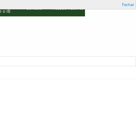
Fechar
cações
Contato
Acesso Restrito
 o IB