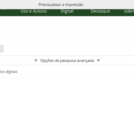
Previsualizar a impressão
Políticas de
Repositório
Temas em
Publi
rvo
Uso e Acesso
Digital
Destaque
sobre
Opções de pesquisa avançada
os digitais