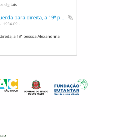
s digitais
foto em grupo da turma de 1934, da esquerda para direita, a 19ª pessoa Alexandrina Fernandez, 17ª pessoa Antônia Carvalheiro"
1934-09
ireita, a 19ª pessoa Alexandrina
esso