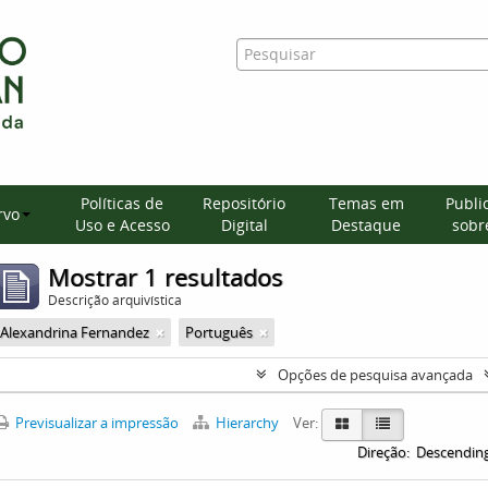
Políticas de
Repositório
Temas em
Publi
rvo
Uso e Acesso
Digital
Destaque
sobre
Mostrar 1 resultados
Descrição arquivística
Alexandrina Fernandez
Português
Opções de pesquisa avançada
Previsualizar a impressão
Hierarchy
Ver:
Direção:
Descendin