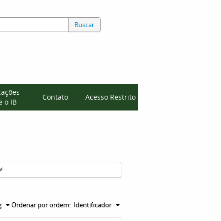
Buscar
cações
Contato
Acesso Restrito
 o IB
g
Ordenar por ordem:
Identificador