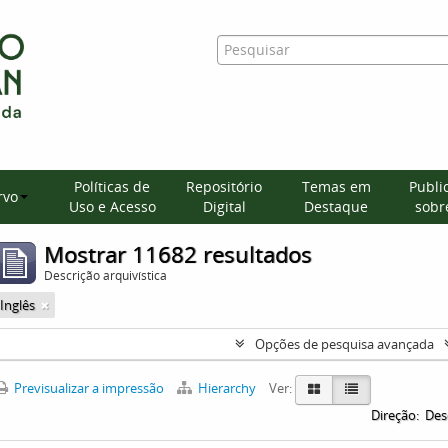
Políticas de
Repositório
Temas em
Publi
rvo
Uso e Acesso
Digital
Destaque
sobre
Mostrar 11682 resultados
Descrição arquivística
Inglês
Opções de pesquisa avançada
Previsualizar a impressão
Hierarchy
Ver:
Direção:
Des