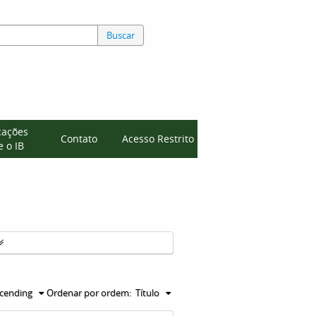
Buscar
cações
Contato
Acesso Restrito
 o IB
cending
Ordenar por ordem:
Título