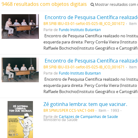
9468 resultados com objetos digitais
Mostrar resultados com o
BR SPIB IBU-03-01-sefot-05-025-IB_ICO_001672
Item
Parte de
Fundo Instituto Butantan
Encontro de Pesquisa Científica realizado no Instit
esquerda para direita: Percy Corrêa Vieira (Instituto
Raffaele Bochichio(Instituto Geográfico e Cartográf
BR SPIB IBU-03-01-sefot-05-025-IB_ICO_001671
Item
Parte de
Fundo Instituto Butantan
Encontro de Pesquisa Científica realizado no Instit
esquerda para direita: Percy Corrêa Vieira (Instituto
Raffaele Bochichio(Instituto Geográfico e Cartográf
Zé gotinha lembra: tem que vacinar.
BR SPMUSPER CCS-VAC1-049
Item
1993
Parte de
Cartazes de Campanhas de Saúde
Ministério da Saúde