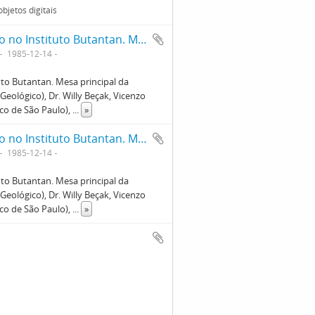
bjetos digitais
Encontro de Pesquisa Científica realizado no Instituto Butantan. Mesa principal da esquerda para direita: Percy Corrêa Vieira (Instituto Geológico), Dr. Willy Beçak, Vicenzo Raffaele Bochichio(Instituto Geográfico e Cartográfico de São Paulo), Pedro Paulo Chiefi (Instituto Adolpho Lutz).
1985-12-14
uto Butantan. Mesa principal da
 Geológico), Dr. Willy Beçak, Vicenzo
ico de São Paulo),
...
»
Encontro de Pesquisa Científica realizado no Instituto Butantan. Mesa principal da esquerda para direita: Percy Corrêa Vieira (Instituto Geológico), Dr. Willy Beçak, Vicenzo Raffaele Bochichio(Instituto Geográfico e Cartográfico de São Paulo), Pedro Paulo Chiefi (Instituto Adolpho Lutz).
1985-12-14
uto Butantan. Mesa principal da
 Geológico), Dr. Willy Beçak, Vicenzo
ico de São Paulo),
...
»