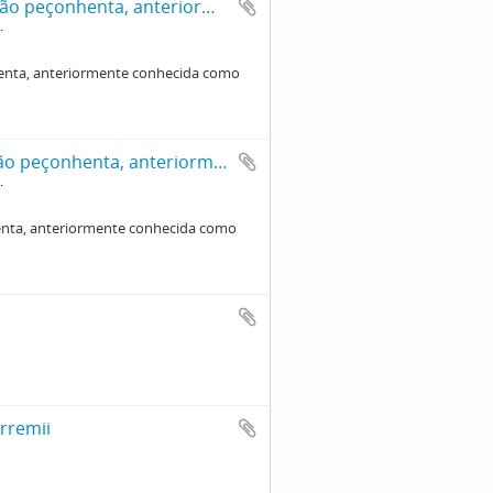
Xenodon merremii (boipeva), serpente não peçonhenta, anteriormente conhecida como Waglerophis merremii
enta, anteriormente conhecida como
Xenodon merremii (boipeva) serpente não peçonhenta, anteriormente conhecida como Waglerophis merremii
nta, anteriormente conhecida como
rremii