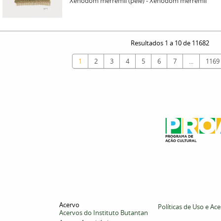
Xenodom merremii (pele) - Xenodom merremii
Resultados 1 a 10 de 11682
1
2
3
4
5
6
7
...
1169
Acervo
Políticas de Uso e Ac
Acervos do Instituto Butantan