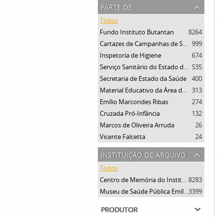
parte de
Todos
Fundo Instituto Butantan
8264
Cartazes de Campanhas de Saúde
999
Inspetoria de Higiene
674
Serviço Sanitário do Estado de São Paulo
535
Secretaria de Estado da Saúde
400
Material Educativo da Área da Saúde
313
Emílio Marcondes Ribas
274
Cruzada Pró-Infância
132
Marcos de Oliveira Arruda
26
Vicente Falcetta
24
instituição de arquivo
Todos
Centro de Memória do Instituto Butantan
8283
Museu de Saúde Pública Emílio Ribas
3399
produtor