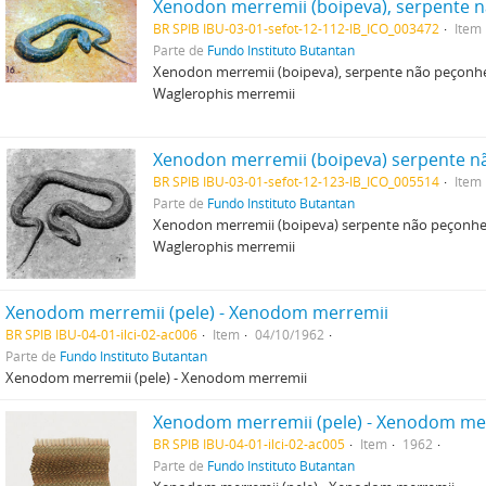
BR SPIB IBU-03-01-sefot-12-112-IB_ICO_003472
Item
Parte de
Fundo Instituto Butantan
Xenodon merremii (boipeva), serpente não peçonh
Waglerophis merremii
BR SPIB IBU-03-01-sefot-12-123-IB_ICO_005514
Item
Parte de
Fundo Instituto Butantan
Xenodon merremii (boipeva) serpente não peçonhe
Waglerophis merremii
Xenodom merremii (pele) - Xenodom merremii
BR SPIB IBU-04-01-ilci-02-ac006
Item
04/10/1962
Parte de
Fundo Instituto Butantan
Xenodom merremii (pele) - Xenodom merremii
Xenodom merremii (pele) - Xenodom me
BR SPIB IBU-04-01-ilci-02-ac005
Item
1962
Parte de
Fundo Instituto Butantan