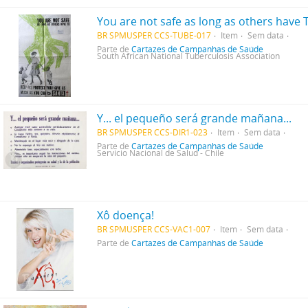
You are not safe as long as others have 
BR SPMUSPER CCS-TUBE-017
Item
Sem data
Parte de
Cartazes de Campanhas de Saúde
South African National Tuberculosis Association
Y... el pequeño será grande mañana...
BR SPMUSPER CCS-DIR1-023
Item
Sem data
Parte de
Cartazes de Campanhas de Saúde
Servicio Nacional de Salud - Chile
Xô doença!
BR SPMUSPER CCS-VAC1-007
Item
Sem data
Parte de
Cartazes de Campanhas de Saúde