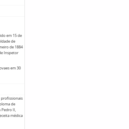
cido em 15 de
uldade de
aneiro de 1884
de Inspetor
Novaes em 30
profissionais
iploma de
 Pedro II,
receita médica