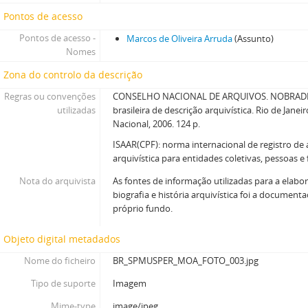
Pontos de acesso
Pontos de acesso -
Marcos de Oliveira Arruda
(Assunto)
Nomes
Zona do controlo da descrição
Regras ou convenções
CONSELHO NACIONAL DE ARQUIVOS. NOBRADE
utilizadas
brasileira de descrição arquivística. Rio de Janei
Nacional, 2006. 124 p.
ISAAR(CPF): norma internacional de registro de
arquivística para entidades coletivas, pessoas e 
Nota do arquivista
As fontes de informação utilizadas para a elabo
biografia e história arquivística foi a document
próprio fundo.
Objeto digital metadados
Nome do ficheiro
BR_SPMUSPER_MOA_FOTO_003.jpg
Tipo de suporte
Imagem
Mime-type
image/jpeg