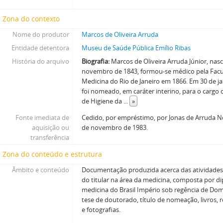
Zona do contexto
Nome do produtor
Marcos de Oliveira Arruda
Entidade detentora
Museu de Saúde Pública Emílio Ribas
História do arquivo
Biografia:
Marcos de Oliveira Arruda Júnior, nas
novembro de 1843, formou-se médico pela Fac
Medicina do Rio de Janeiro em 1866. Em 30 de j
foi nomeado, em caráter interino, para o cargo 
de Higiene da
...
»
Fonte imediata de
Cedido, por empréstimo, por Jonas de Arruda 
aquisição ou
de novembro de 1983.
transferência
Zona do conteúdo e estrutura
Âmbito e conteúdo
Documentação produzida acerca das atividades 
do titular na área da medicina, composta por d
medicina do Brasil Império sob regência de Dom
tese de doutorado, título de nomeação, livros, 
e fotografias.