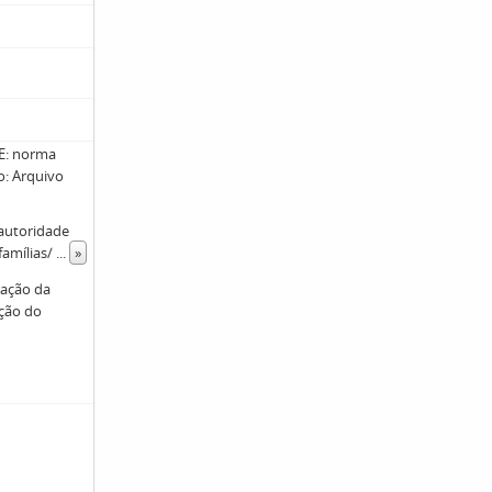
: norma
ro: Arquivo
 autoridade
famílias/
...
»
ração da
ação do