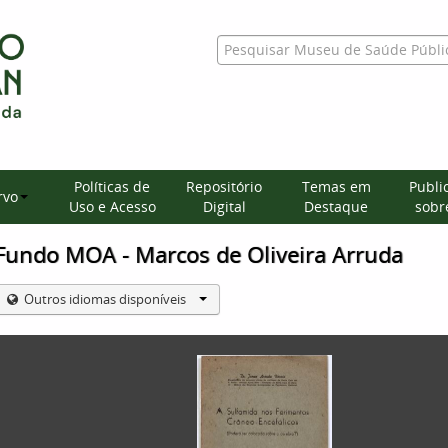
Políticas de
Repositório
Temas em
Publi
rvo
Uso e Acesso
Digital
Destaque
sobre
Fundo MOA - Marcos de Oliveira Arruda
Outros idiomas disponíveis