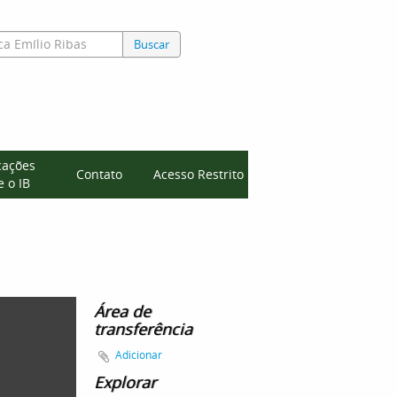
Buscar
cações
Contato
Acesso Restrito
 o IB
Área de
transferência
Adicionar
Explorar