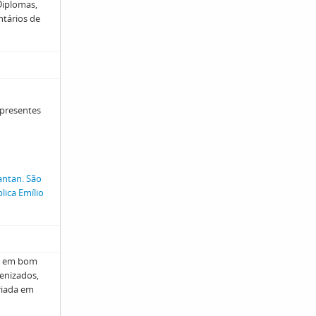
 Diplomas,
ntários de
 presentes
antan. São
ica Emílio
, em bom
enizados,
riada em