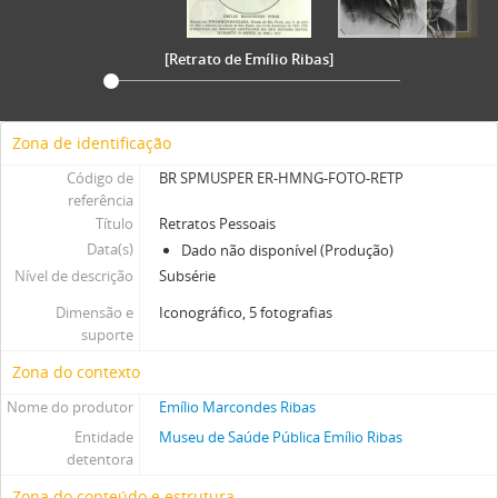
[Retrato de Emílio Ribas]
Zona de identificação
Código de
BR SPMUSPER ER-HMNG-FOTO-RETP
referência
Título
Retratos Pessoais
Data(s)
Dado não disponível (Produção)
Nível de descrição
Subsérie
Dimensão e
Iconográfico, 5 fotografias
suporte
Zona do contexto
Nome do produtor
Emílio Marcondes Ribas
Entidade
Museu de Saúde Pública Emílio Ribas
detentora
Zona do conteúdo e estrutura