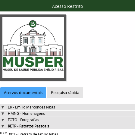
Acesso Restrito
Acervos documentais
Pesquisa rápida
ER - Emílio Marcondes Ribas
HMNG - Homenagens
FOTO - Fotografias
RETP - Retratos Pessoais
ITEM
001 - [Retrato de Emílio Ribas]