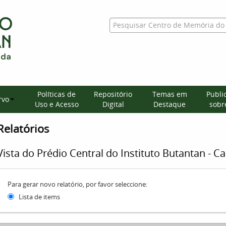
Políticas de
Repositório
Temas em
Publi
rvo
Uso e Acesso
Digital
Destaque
sobre
Relatórios
Vista do Prédio Central do Instituto Butantan - Ca
Para gerar novo relatório, por favor seleccione:
Lista de items