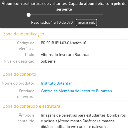
Álbum com assinaturas de visitantes. Capa do álbum feita com pele de
serpente
Resultados 1 a 10 de 370
Mostrar tudo
Zona de identificação
Código de
BR SPIB IBU-03-01-sefot-16
referência
Título
Álbuns do Instituto Butantan
Nível de descrição
Subsérie
Zona do contexto
Nome do produtor
Instituto Butantan
Entidade
Centro de Memória do Instituto Butantan
detentora
Zona do conteúdo e estrutura
Âmbito e
Imagens de palestras para estudantes, bombeiros
conteúdo
e policiais (Atendimento Didático) e material
didático utilizado em cursos e palestras.