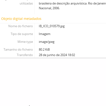
utilizadas
brasileira de descrição arquivística. Rio de Janei
Nacional, 2006.
Objeto digital metadados
Nome do ficheiro
IB_ICO_010579.jpg
Tipo de suporte
Imagem
Mime-type
image/jpeg
Tamanho do ficheiro
80.2 KiB
Transferido
28 de junho de 2024 18:02