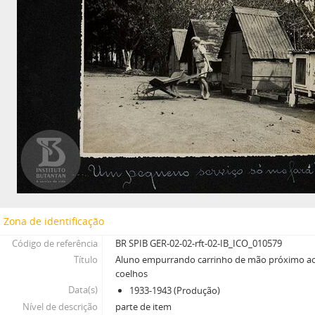
Zona de identificação
Código de referência
BR SPIB GER-02-02-rft-02-IB_ICO_010579
Título
Aluno empurrando carrinho de mão próximo ao 
coelhos
Data(s)
1933-1943 (Produção)
Nível de descrição
parte de item