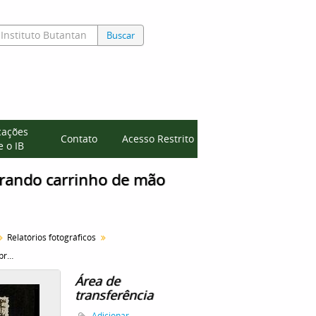
Buscar
cações
Contato
Acesso Restrito
 o IB
rrando carrinho de mão
Relatórios fotográficos
Aluno empurrando carrinho de mão próximo ao viveiro de coelhos
Área de
transferência
Adicionar