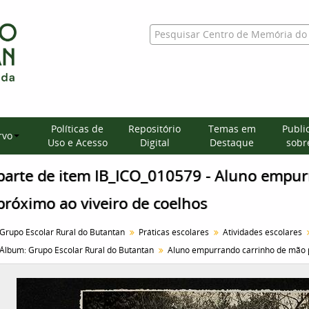
Políticas de
Repositório
Temas em
Publi
rvo
Uso e Acesso
Digital
Destaque
sobre
parte de item IB_ICO_010579 - Aluno empu
próximo ao viveiro de coelhos
Grupo Escolar Rural do Butantan
Práticas escolares
Atividades escolares
Álbum: Grupo Escolar Rural do Butantan