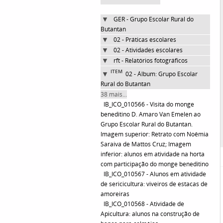
GER - Grupo Escolar Rural do
Butantan
02 - Práticas escolares
02 - Atividades escolares
rft - Relatórios fotográficos
ITEM
02 - Álbum: Grupo Escolar
Rural do Butantan
38 mais...
IB_ICO_010566 - Visita do monge
beneditino D. Amaro Van Emelen ao
Grupo Escolar Rural do Butantan.
Imagem superior: Retrato com Noêmia
Saraiva de Mattos Cruz; Imagem
inferior: alunos em atividade na horta
com participação do monge beneditino
IB_ICO_010567 - Alunos em atividade
de sericicultura: viveiros de estacas de
amoreiras
IB_ICO_010568 - Atividade de
Apicultura: alunos na construção de