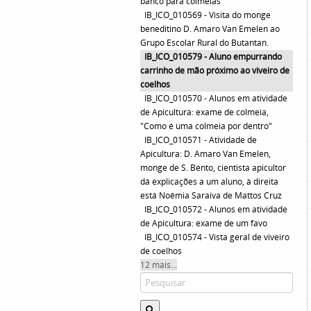
banco para colméias
IB_ICO_010569 - Visita do monge
beneditino D. Amaro Van Emelen ao
Grupo Escolar Rural do Butantan.
IB_ICO_010579 - Aluno empurrando
carrinho de mão próximo ao viveiro de
coelhos
IB_ICO_010570 - Alunos em atividade
de Apicultura: exame de colmeia,
"Como é uma colmeia por dentro"
IB_ICO_010571 - Atividade de
Apicultura: D. Amaro Van Emelen,
monge de S. Bento, cientista apicultor
dá explicações a um aluno, à direita
está Noêmia Saraiva de Mattos Cruz
IB_ICO_010572 - Alunos em atividade
de Apicultura: exame de um favo
IB_ICO_010574 - Vista geral de viveiro
de coelhos
12 mais...