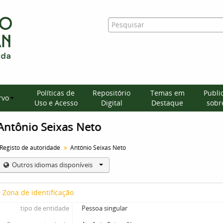
Políticas de
Repositório
Temas em
Publi
rvo
Uso e Acesso
Digital
Destaque
sobre
Antônio Seixas Neto
Registo de autoridade
Antônio Seixas Neto
Outros idiomas disponíveis
Zona de identificação
tipo de entidade
Pessoa singular