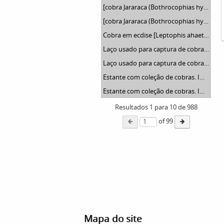
[cobra Jararaca (Bothrocophias hyoprora)]. Imagem colada na ficha da Seção de fotografia nº 816, solicitação da Seção de Zoologia médica (Dr. Alcides Prado). Frente
[cobra Jararaca (Bothrocophias hyoprora)]. Imagem colada na ficha da Seção de fotografia nº 816, solicitação da Seção de Zoologia médica (Dr. Alcides Prado). Verso
Cobra em ecdise [Leptophis ahaetulla/Chironius bicarinatus] "Cobra mudando a pele, não venenosa". Imagem colada na ficha da Seção de fotografia nº1233, solicitação da Seção de zoologia médica (Dr. Alcides Prado). Frente
Laço usado para captura de cobras. Imagem colada na ficha da seção de fotografia nº 967, solicitação da diretoria (Dr. Renato Fonseca). Frente
Laço usado para captura de cobras. Imagem colada na ficha da seção de fotografia nº 967, solicitação da diretoria (Dr. Renato Fonseca). Verso
Estante com coleção de cobras. Imagem colada na ficha da seção de fotografia nº 671, solicitação da diretoria (Dr. Renato Fonseca). Verso
Estante com coleção de cobras. Imagem colada na ficha da seção de fotografia, nº 674, solicitação da diretoria (Dr. Renato Fonseca). Verso
Resultados
1
para
10
de 988
of 99
Mapa do site