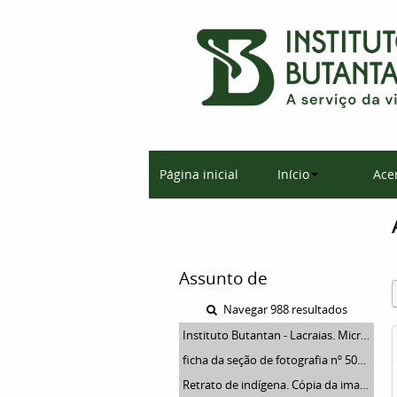
Página inicial
Início
Ace
Assunto de
Navegar 988 resultados
Instituto Butantan - Lacraias. Microfotografias e fotografias de lacraias
ficha da seção de fotografia nº 509, solicitação do departamento de propaganda (Dr. Renato). Verso
Retrato de indígena. Cópia da imagem colada na ficha da seção de fotografia nº 511, solicitação do departamento de propaganda (Dr. Renato).