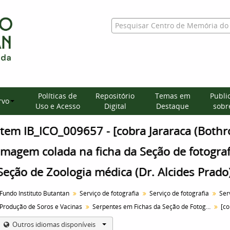
Políticas de
Repositório
Temas em
Publi
rvo
Uso e Acesso
Digital
Destaque
sobre
Item IB_ICO_009657 - [cobra Jararaca (Bothr
Imagem colada na ficha da Seção de fotografi
Seção de Zoologia médica (Dr. Alcides Prado)
Fundo Instituto Butantan
Serviço de fotografia
Serviço de fotografia
Produção de Soros e Vacinas
Serpentes em Fichas da Seção de Fotografia
Outros idiomas disponíveis