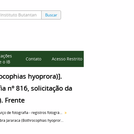
Buscar
cações
Contato
Acesso Restrito
 o IB
ocophias hyoprora)].
a nº 816, solicitação da
. Frente
Serviço de fotografia - registros fotográficos
[cobra Jararaca (Bothrocophias hyoprora)]. Imagem colada na ficha da Seção de fotografia nº 816, solicitação da Seção de Zoologia médica (Dr. Alcides Prado). Frente