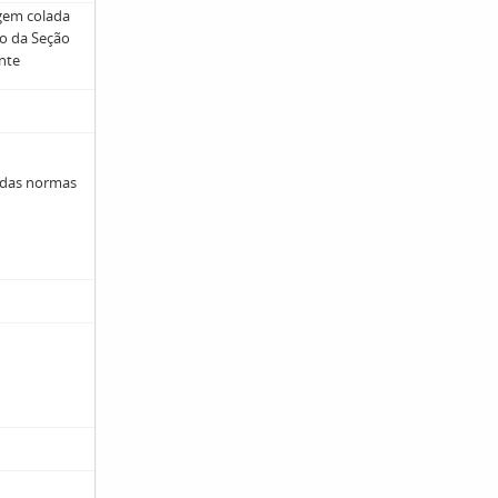
agem colada
ão da Seção
ente
 das normas