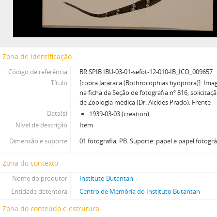
Zona de identificação
Código de referência
BR SPIB IBU-03-01-sefot-12-010-IB_ICO_009657
Título
[cobra Jararaca (Bothrocophias hyoprora)]. Im
na ficha da Seção de fotografia nº 816, solicitaç
de Zoologia médica (Dr. Alcides Prado). Frente
Data(s)
1939-03-03 (creation)
Nível de descrição
Item
Dimensão e suporte
01 fotografia, PB. Suporte: papel e papel fotográ
Zona do contexto
Nome do produtor
Instituto Butantan
Entidade detentora
Centro de Memória do Instituto Butantan
Zona do conteúdo e estrutura