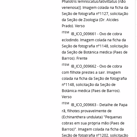
Phalotris lemniscatus/lativittatus (não
venenosa)]. Imagem colada na ficha da
Seção de fotografia nº1127, solicitação
da Seção de Zoologia (Dr. Alcides
Prado). Verso
ITEM
IB_ICO_009661 - Ovo de cobra
eclodindo. Imagem colada na ficha da
Seção de fotografia nº1148, solicitação
da Seção de Botânica médica (Paes de
Barros). Frente
ITEM
IB_ICO_009662 - Ovo de cobra
com filhote prestes a sair. Imagem
colada na ficha da Seção de fotografia
nº1148, solicitação da Seção de
Botânica médica (Paes de Barros).
Verso
ITEM
IB_ICO_009663 - Detalhe de Papa
rã, filhotes provavelmente de
(Echinanthera undulata) "Pequenas
cobras em sua própria mão (Paes de
Barros)". Imagem colada na ficha da
Seção de fotografia nº1202, solicitação