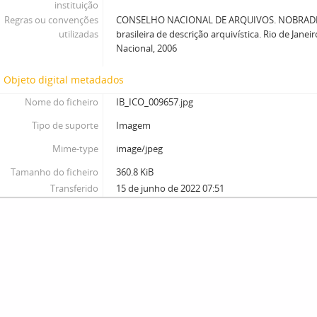
instituição
Regras ou convenções
CONSELHO NACIONAL DE ARQUIVOS. NOBRADE
utilizadas
brasileira de descrição arquivística. Rio de Janei
Nacional, 2006
Objeto digital metadados
Nome do ficheiro
IB_ICO_009657.jpg
Tipo de suporte
Imagem
Mime-type
image/jpeg
Tamanho do ficheiro
360.8 KiB
Transferido
15 de junho de 2022 07:51