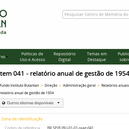
Políticas de
Repositório
Temas em
Publi
rvo
Uso e Acesso
Digital
Destaque
sobre
Item 041 - relatório anual de gestão de 195
Fundo Instituto Butantan
Direção
Administração geral
Relatórios anuai
relatório anual de gestão de 1954
Outros idiomas disponíveis
Zona de identificação
Código de referência
BR SPIB IBU-01-01-reag-041