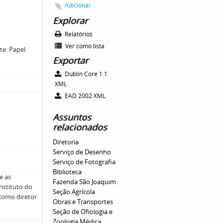
Adicionar
Explorar
Relatórios
Ver como lista
te: Papel.
Exportar
Dublin Core 1.1
XML
EAD 2002 XML
Assuntos
relacionados
Diretoria
Serviço de Desenho
Serviço de Fotografia
Biblioteca
e as
Fazenda São Joaquim
Instituto do
Seção Agrícola
 como diretor
Obras e Transportes
Seção de Ofiologia e
Zoologia Médica