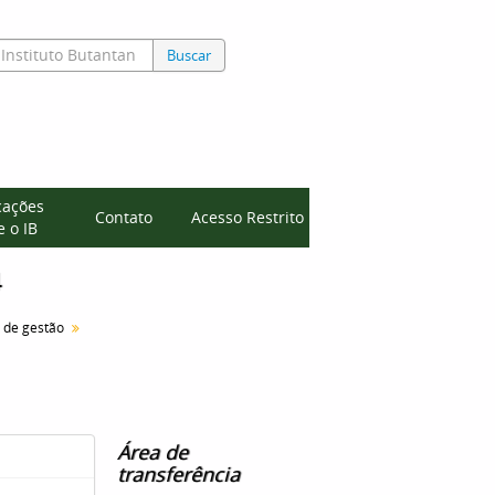
Buscar
cações
Contato
Acesso Restrito
 o IB
4
s de gestão
Área de
transferência