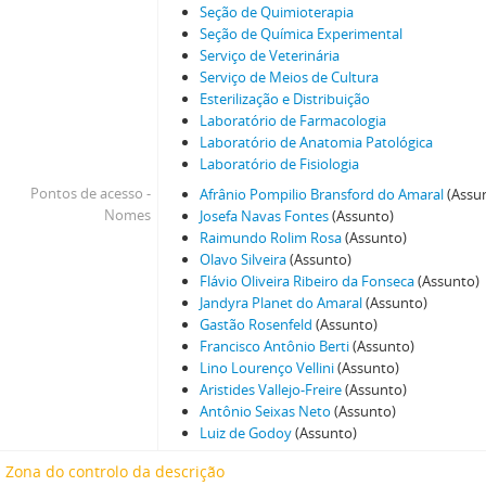
Seção de Quimioterapia
Seção de Química Experimental
Serviço de Veterinária
Serviço de Meios de Cultura
Esterilização e Distribuição
Laboratório de Farmacologia
Laboratório de Anatomia Patológica
Laboratório de Fisiologia
Pontos de acesso -
Afrânio Pompilio Bransford do Amaral
(Assu
Nomes
Josefa Navas Fontes
(Assunto)
Raimundo Rolim Rosa
(Assunto)
Olavo Silveira
(Assunto)
Flávio Oliveira Ribeiro da Fonseca
(Assunto)
Jandyra Planet do Amaral
(Assunto)
Gastão Rosenfeld
(Assunto)
Francisco Antônio Berti
(Assunto)
Lino Lourenço Vellini
(Assunto)
Aristides Vallejo-Freire
(Assunto)
Antônio Seixas Neto
(Assunto)
Luiz de Godoy
(Assunto)
Zona do controlo da descrição