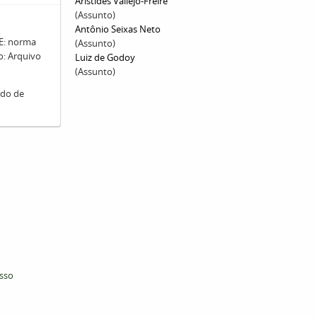
Aristides Vallejo-Freire
(Assunto)
Antônio Seixas Neto
: norma
(Assunto)
ro: Arquivo
Luiz de Godoy
(Assunto)
ado de
esso