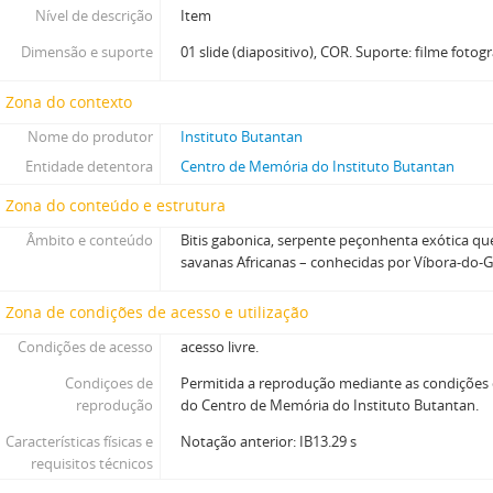
Nível de descrição
Item
Dimensão e suporte
01 slide (diapositivo), COR. Suporte: filme fotog
Zona do contexto
Nome do produtor
Instituto Butantan
Entidade detentora
Centro de Memória do Instituto Butantan
Zona do conteúdo e estrutura
Âmbito e conteúdo
Bitis gabonica, serpente peçonhenta exótica qu
savanas Africanas – conhecidas por Víbora-do-
Zona de condições de acesso e utilização
Condições de acesso
acesso livre.
Condiçoes de
Permitida a reprodução mediante as condições
reprodução
do Centro de Memória do Instituto Butantan.
Características físicas e
Notação anterior: IB13.29 s
requisitos técnicos