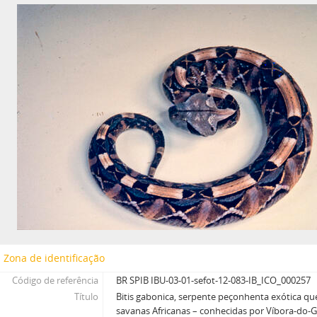
Zona de identificação
Código de referência
BR SPIB IBU-03-01-sefot-12-083-IB_ICO_000257
Título
Bitis gabonica, serpente peçonhenta exótica qu
savanas Africanas – conhecidas por Víbora-do-