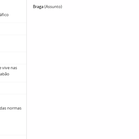
Braga
(Assunto)
ráfico
e vive nas
Gabão
 das normas