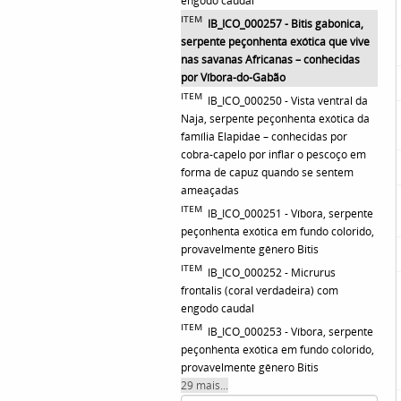
engodo caudal
ITEM
IB_ICO_000257 - Bitis gabonica,
serpente peçonhenta exótica que vive
nas savanas Africanas – conhecidas
por Víbora-do-Gabão
ITEM
IB_ICO_000250 - Vista ventral da
Naja, serpente peçonhenta exótica da
família Elapidae – conhecidas por
cobra-capelo por inflar o pescoço em
forma de capuz quando se sentem
ameaçadas
ITEM
IB_ICO_000251 - Víbora, serpente
peçonhenta exótica em fundo colorido,
provavelmente gênero Bitis
ITEM
IB_ICO_000252 - Micrurus
frontalis (coral verdadeira) com
engodo caudal
ITEM
IB_ICO_000253 - Víbora, serpente
peçonhenta exótica em fundo colorido,
provavelmente gênero Bitis
29 mais...