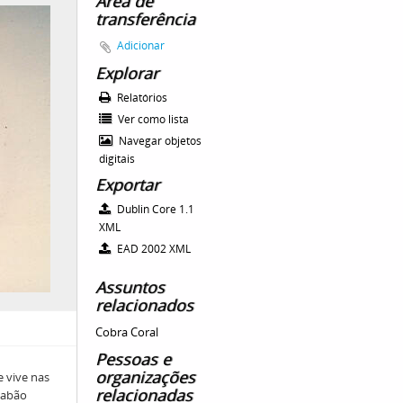
Área de
transferência
Adicionar
Explorar
Relatórios
Ver como lista
Navegar objetos
digitais
Exportar
Dublin Core 1.1
XML
EAD 2002 XML
Assuntos
relacionados
Cobra Coral
Pessoas e
organizações
e vive nas
relacionadas
Gabão