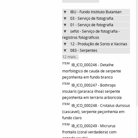
IBU - Fundo Instituto Butantan
03 - Serviço de fotografia
01 - Serviço de fotografia
sefot - Serviço de fotografia -
registros fotográficos
12 - Produção de Soros e Vacinas
083 - Serpentes
12 mais...
ITEM
IB_ICO_000246 - Detalhe
morfológico de cauda de serpente
peçonhenta em fundo branco
ITEM
IB_ICO_000247 - Bothrops
insularis (jararaca ilhoa) serpente
peçonhenta em terrário arborícola
ITEM
IB_ICO_000248 - Crotalus durissus
(cascavel), serpente peçonhenta em
fundo claro
ITEM
IB_ICO_000249 - Micrurus
frontalis (coral verdadeira) com