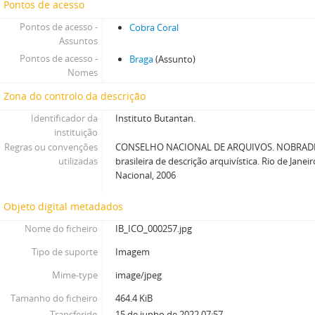
Pontos de acesso
Pontos de acesso -
Cobra Coral
Assuntos
Pontos de acesso -
Braga
(Assunto)
Nomes
Zona do controlo da descrição
Identificador da
Instituto Butantan.
instituição
Regras ou convenções
CONSELHO NACIONAL DE ARQUIVOS. NOBRADE
utilizadas
brasileira de descrição arquivística. Rio de Janei
Nacional, 2006
Objeto digital metadados
Nome do ficheiro
IB_ICO_000257.jpg
Tipo de suporte
Imagem
Mime-type
image/jpeg
Tamanho do ficheiro
464.4 KiB
Transferido
15 de junho de 2022 07:57