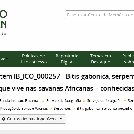
Políticas de
Repositório
Temas em
Publi
rvo
Uso e Acesso
Digital
Destaque
sobre
Item IB_ICO_000257 - Bitis gabonica, serpe
que vive nas savanas Africanas – conhecida
Fundo Instituto Butantan
Serviço de fotografia
Serviço de fotografia
Produção de Soros e Vacinas
Serpentes
Outros idiomas disponíveis