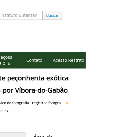
Buscar
cações
Contato
Acesso Restrito
 o IB
nte peçonhenta exótica
s por Víbora-do-Gabão
Serviço de fotografia - registros fotográficos
Bitis gabonica, serpente peçonhenta exótica que vive nas savanas Africanas – conhecidas por Víbora-do-Gabão