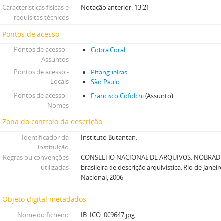
Características físicas e
Notação anterior: 13.21
requisitos técnicos
Pontos de acesso
Pontos de acesso -
Cobra Coral
Assuntos
Pontos de acesso -
Pitangueiras
Locais
São Paulo
Pontos de acesso -
Francisco Cofolchi
(Assunto)
Nomes
Zona do controlo da descrição
Identificador da
Instituto Butantan.
instituição
Regras ou convenções
CONSELHO NACIONAL DE ARQUIVOS. NOBRADE
utilizadas
brasileira de descrição arquivística. Rio de Janei
Nacional, 2006
Objeto digital metadados
Nome do ficheiro
IB_ICO_009647.jpg