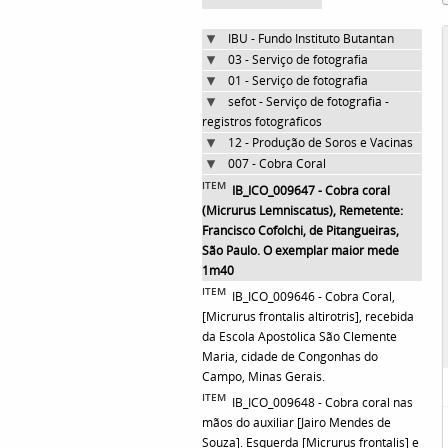
IBU - Fundo Instituto Butantan
03 - Serviço de fotografia
01 - Serviço de fotografia
sefot - Serviço de fotografia -
registros fotográficos
12 - Produção de Soros e Vacinas
007 - Cobra Coral
ITEM
IB_ICO_009647 - Cobra coral
(Micrurus Lemniscatus), Remetente:
Francisco Cofolchi, de Pitangueiras,
São Paulo. O exemplar maior mede
1m40
ITEM
IB_ICO_009646 - Cobra Coral,
[Micrurus frontalis altirotris], recebida
da Escola Apostólica São Clemente
Maria, cidade de Congonhas do
Campo, Minas Gerais.
ITEM
IB_ICO_009648 - Cobra coral nas
mãos do auxiliar [Jairo Mendes de
Souza]. Esquerda [Micrurus frontalis] e