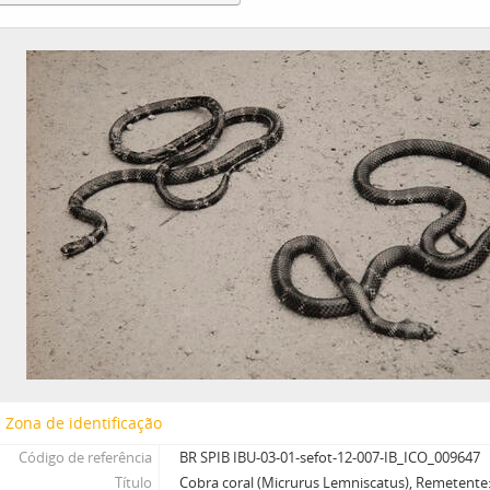
Zona de identificação
Código de referência
BR SPIB IBU-03-01-sefot-12-007-IB_ICO_009647
Título
Cobra coral (Micrurus Lemniscatus), Remetente: