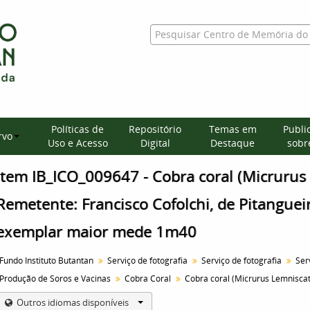
Políticas de
Repositório
Temas em
Publi
rvo
Uso e Acesso
Digital
Destaque
sobre
Item IB_ICO_009647 - Cobra coral (Micrurus
Remetente: Francisco Cofolchi, de Pitanguei
exemplar maior mede 1m40
Fundo Instituto Butantan
Serviço de fotografia
Serviço de fotografia
Produção de Soros e Vacinas
Cobra Coral
Outros idiomas disponíveis