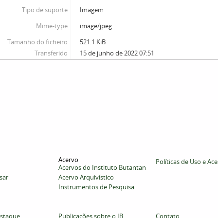
Tipo de suporte
Imagem
Mime-type
image/jpeg
Tamanho do ficheiro
521.1 KiB
Transferido
15 de junho de 2022 07:51
Acervo
Políticas de Uso e Ac
Acervos do Instituto Butantan
sar
Acervo Arquivístico
Instrumentos de Pesquisa
staque
Publicações sobre o IB
Contato