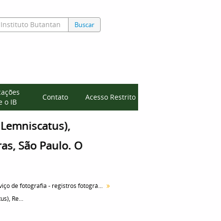
Buscar
cações
Contato
Acesso Restrito
 o IB
 Lemniscatus),
ras, São Paulo. O
Serviço de fotografia - registros fotográficos
Cobra coral (Micrurus Lemniscatus), Remetente: Francisco Cofolchi, de Pitangueiras, São Paulo. O exemplar maior mede 1m40