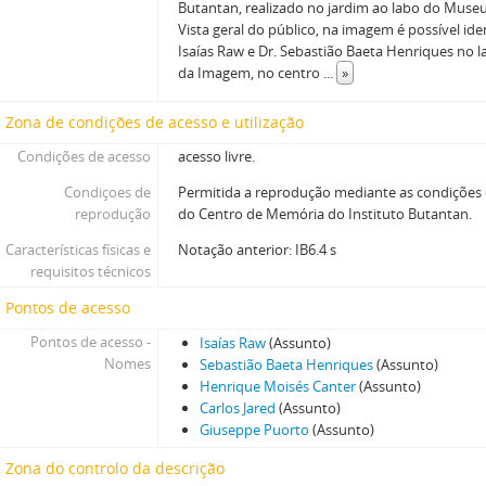
Butantan, realizado no jardim ao labo do Museu
Vista geral do público, na imagem é possível iden
Isaías Raw e Dr. Sebastião Baeta Henriques no 
da Imagem, no centro
...
»
Zona de condições de acesso e utilização
Condições de acesso
acesso livre.
Condiçoes de
Permitida a reprodução mediante as condições
reprodução
do Centro de Memória do Instituto Butantan.
Características físicas e
Notação anterior: IB6.4 s
requisitos técnicos
Pontos de acesso
Pontos de acesso -
Isaías Raw
(Assunto)
Nomes
Sebastião Baeta Henriques
(Assunto)
Henrique Moisés Canter
(Assunto)
Carlos Jared
(Assunto)
Giuseppe Puorto
(Assunto)
Zona do controlo da descrição