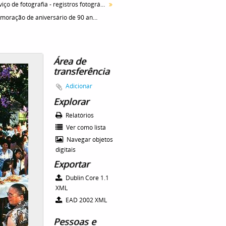
Serviço de fotografia - registros fotográficos
Comemoração de aniversário de 90 anos do Instituto Butantan, realizado no jardim ao labo do Museu Histórico. Vista geral do público, na imagem é possível identificar o Dr. Isaías Raw e Dr. Sebastião Baeta Henriques no lado esquerdo da Imagem, no centro próximo a mesa está o Prof. Henrique Moisés Canter
Área de
transferência
Adicionar
Explorar
Relatórios
Ver como lista
Navegar objetos
digitais
Exportar
Dublin Core 1.1
XML
EAD 2002 XML
Pessoas e