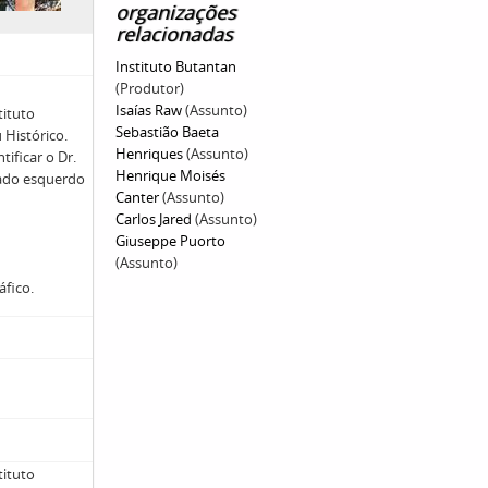
organizações
relacionadas
Instituto Butantan
(Produtor)
Isaías Raw
(Assunto)
tituto
Sebastião Baeta
 Histórico.
Henriques
(Assunto)
tificar o Dr.
Henrique Moisés
lado esquerdo
Canter
(Assunto)
Carlos Jared
(Assunto)
Giuseppe Puorto
(Assunto)
áfico.
tituto