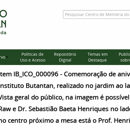
Políticas de
Repositório
Temas em
Publi
rvo
Uso e Acesso
Digital
Destaque
sobre
Item IB_ICO_000096 - Comemoração de aniv
Instituto Butantan, realizado no jardim ao 
Vista geral do público, na imagem é possível i
Raw e Dr. Sebastião Baeta Henriques no la
no centro próximo a mesa está o Prof. Henr