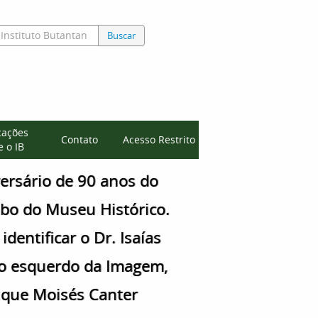
Buscar
cações
Contato
Acesso Restrito
 o IB
ersário de 90 anos do
labo do Museu Histórico.
dentificar o Dr. Isaías
do esquerdo da Imagem,
ique Moisés Canter