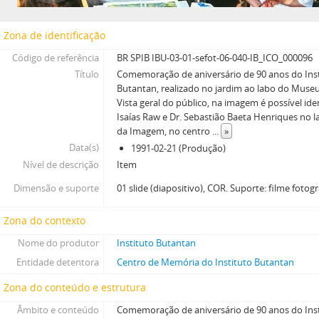
Zona de identificação
Código de referência
BR SPIB IBU-03-01-sefot-06-040-IB_ICO_000096
Título
Comemoração de aniversário de 90 anos do Ins
Butantan, realizado no jardim ao labo do Museu
Vista geral do público, na imagem é possível iden
Isaías Raw e Dr. Sebastião Baeta Henriques no 
da Imagem, no centro
...
»
Data(s)
1991-02-21 (Produção)
Nível de descrição
Item
Dimensão e suporte
01 slide (diapositivo), COR. Suporte: filme fotogr
Zona do contexto
Nome do produtor
Instituto Butantan
Entidade detentora
Centro de Memória do Instituto Butantan
Zona do conteúdo e estrutura
Âmbito e conteúdo
Comemoração de aniversário de 90 anos do Ins