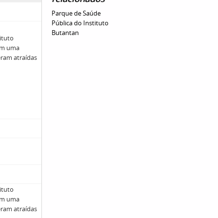
Parque de Saúde
Pública do Instituto
Butantan
ituto
com uma
eram atraídas
ituto
com uma
eram atraídas