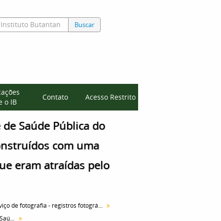
Buscar
cações
Contato
Acesso Restrito
 o IB
 de Saúde Pública do
construídos com uma
que eram atraídas pelo
Serviço de fotografia - registros fotográficos
Obras de Construção do Parque de Saúde Pública do Instituto Butantan e áreas vizinhas