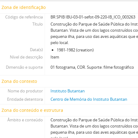
Zona de identificação
Código de referência
BR SPIB IBU-03-01-sefot-09-220-IB_ICO_003263
Título
Construção do Parque de Saúde Pública do Inst
Butantan. Vista de um dos lagos construídos 
pequena ilha, para uso das aves aquáticas que 
pelo local.
Data(s)
1981-1982 (creation)
Nível de descrição
Item
Dimensão e suporte
01 fotograma, COR. Suporte: filme fotográfico
Zona do contexto
Nome do produtor
Instituto Butantan
Entidade detentora
Centro de Memória do Instituto Butantan
Zona do conteúdo e estrutura
Âmbito e conteúdo
Construção do Parque de Saúde Pública do Inst
Butantan. Vista de um dos lagos construídos 
pequena ilha, para uso das aves aquáticas que 