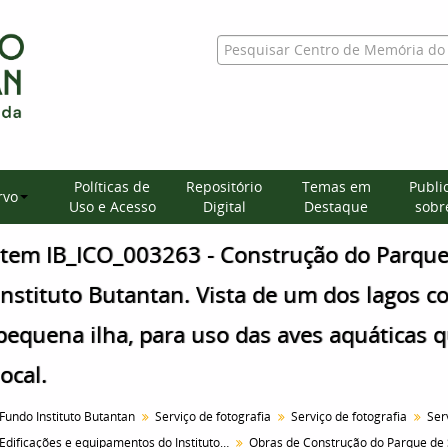
Políticas de
Repositório
Temas em
Publi
rvo
Uso e Acesso
Digital
Destaque
sobre
Item IB_ICO_003263 - Construção do Parque
Instituto Butantan. Vista de um dos lagos 
pequena ilha, para uso das aves aquáticas 
local.
Fundo Instituto Butantan
Serviço de fotografia
Serviço de fotografia
Edificações e equipamentos do Instituto Butantan