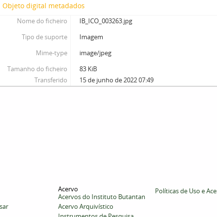
Objeto digital metadados
Nome do ficheiro
IB_ICO_003263.jpg
Tipo de suporte
Imagem
Mime-type
image/jpeg
Tamanho do ficheiro
83 KiB
Transferido
15 de junho de 2022 07:49
Acervo
Políticas de Uso e Ac
Acervos do Instituto Butantan
sar
Acervo Arquivístico
Instrumentos de Pesquisa