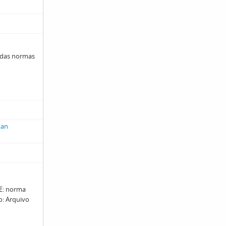
 das normas
tan
: norma
ro: Arquivo