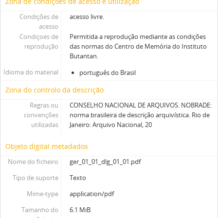
Zona de condições de acesso e utilização
Condições de
acesso livre.
acesso
Condiçoes de
Permitida a reprodução mediante as condições
reprodução
das normas do Centro de Memória do Instituto
Butantan.
Idioma do material
português do Brasil
Zona do controlo da descrição
Regras ou
CONSELHO NACIONAL DE ARQUIVOS. NOBRADE:
convenções
norma brasileira de descrição arquivística. Rio de
utilizadas
Janeiro: Arquivo Nacional, 20
Objeto digital metadados
Nome do ficheiro
ger_01_01_dlg_01_01.pdf
Tipo de suporte
Texto
Mime-type
application/pdf
Tamanho do
6.1 MiB