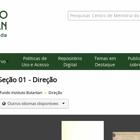
Políticas de
Repositório
Temas em
Publi
rvo
Uso e Acesso
Digital
Destaque
sobre
Seção 01 - Direção
Fundo Instituto Butantan
Direção
Outros idiomas disponíveis