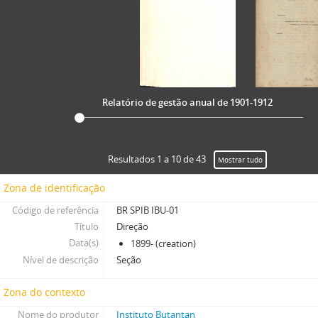
Relatório de gestão anual de 1901-1912
Resultados 1 a 10 de 43
Mostrar tudo
Zona de identificação
Código de referência
BR SPIB IBU-01
Título
Direção
Data(s)
1899- (creation)
Nível de descrição
Seção
Zona do contexto
Nome do produtor
Instituto Butantan