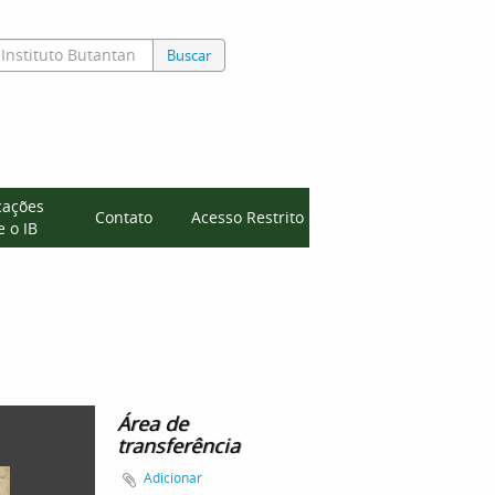
Buscar
cações
Contato
Acesso Restrito
 o IB
Área de
transferência
Adicionar