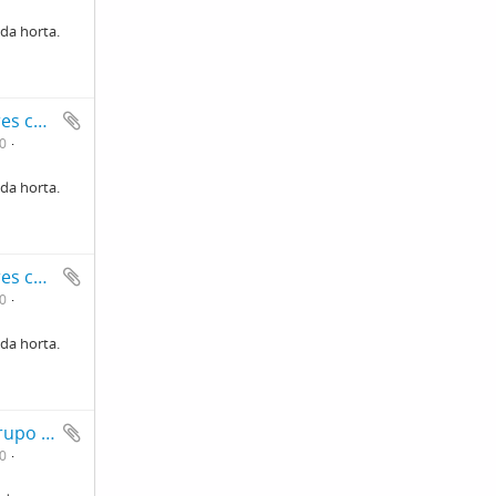
 da horta.
Série de fotos de alunas e alunos e professores cuidando da horta.
0
 da horta.
Série de fotos de alunas e alunos e professores cuidando da horta.
0
 da horta.
fotografia em grupo de Alunas e alunos do grupo escolar do Butantan em frente a escola.
0