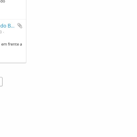
 do
detalhe de Alunas e alunos do grupo escolar do Butantan em frente a escola.
0
 em frente a