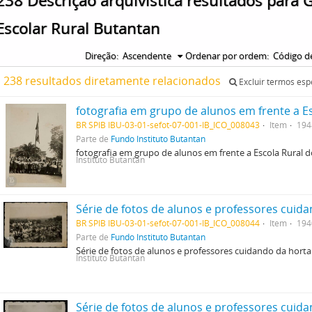
238 Descrição arquivística resultados para 
Escolar Rural Butantan
Direção:
Ascendente
Ordenar por ordem:
Código de
238 resultados diretamente relacionados
Excluir termos esp
BR SPIB IBU-03-01-sefot-07-001-IB_ICO_008043
Item
194
Parte de
Fundo Instituto Butantan
fotografia em grupo de alunos em frente a Escola Rural 
Instituto Butantan
BR SPIB IBU-03-01-sefot-07-001-IB_ICO_008044
Item
194
Parte de
Fundo Instituto Butantan
Série de fotos de alunos e professores cuidando da horta
Instituto Butantan