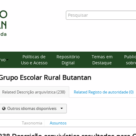
Políticas de
Repositório
Temas em
Publi
rvo
Uso e Acesso
Digital
Destaque
sobre
Grupo Escolar Rural Butantan
Related Descrição arquivística (238)
Related Registo de autoridade (0)
Outros idiomas disponíveis
Taxonomia
Assuntos