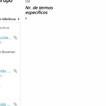
Grupo
238
Nr. de termos
específicos
0
 referência
ecíficos
fotografia em grupo de alunos em frente a Escola Rural do Butantan
8
do Butantan
Série de fotos de alunos e professores cuidando da horta.
0
.
Série de fotos de alunos e professores cuidando da horta.