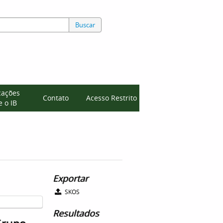
Buscar
cações
Contato
Acesso Restrito
 o IB
Exportar
SKOS
Resultados