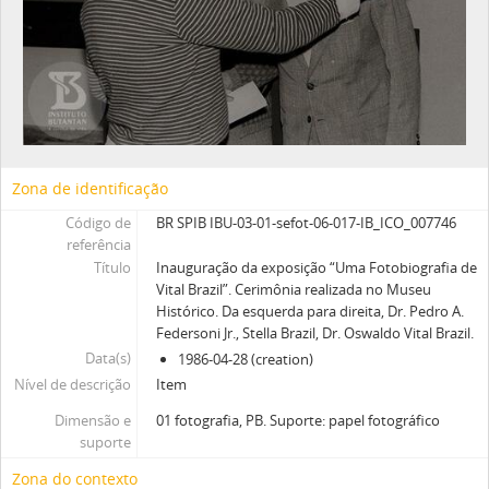
Zona de identificação
Código de
BR SPIB IBU-03-01-sefot-06-017-IB_ICO_007746
referência
Título
Inauguração da exposição “Uma Fotobiografia de
Vital Brazil”. Cerimônia realizada no Museu
Histórico. Da esquerda para direita, Dr. Pedro A.
Federsoni Jr., Stella Brazil, Dr. Oswaldo Vital Brazil.
Data(s)
1986-04-28 (creation)
Nível de descrição
Item
Dimensão e
01 fotografia, PB. Suporte: papel fotográfico
suporte
Zona do contexto