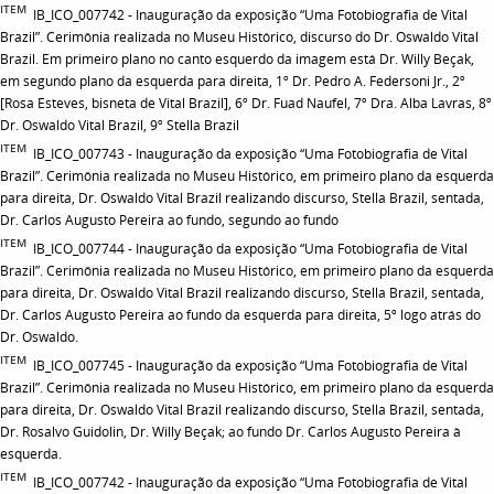
ITEM
IB_ICO_007742 - Inauguração da exposição “Uma Fotobiografia de Vital
Brazil”. Cerimônia realizada no Museu Histórico, discurso do Dr. Oswaldo Vital
Brazil. Em primeiro plano no canto esquerdo da imagem está Dr. Willy Beçak,
em segundo plano da esquerda para direita, 1º Dr. Pedro A. Federsoni Jr., 2º
[Rosa Esteves, bisneta de Vital Brazil], 6º Dr. Fuad Naufel, 7º Dra. Alba Lavras, 8º
Dr. Oswaldo Vital Brazil, 9º Stella Brazil
ITEM
IB_ICO_007743 - Inauguração da exposição “Uma Fotobiografia de Vital
Brazil”. Cerimônia realizada no Museu Histórico, em primeiro plano da esquerda
para direita, Dr. Oswaldo Vital Brazil realizando discurso, Stella Brazil, sentada,
Dr. Carlos Augusto Pereira ao fundo, segundo ao fundo
ITEM
IB_ICO_007744 - Inauguração da exposição “Uma Fotobiografia de Vital
Brazil”. Cerimônia realizada no Museu Histórico, em primeiro plano da esquerda
para direita, Dr. Oswaldo Vital Brazil realizando discurso, Stella Brazil, sentada,
Dr. Carlos Augusto Pereira ao fundo da esquerda para direita, 5º logo atrás do
Dr. Oswaldo.
ITEM
IB_ICO_007745 - Inauguração da exposição “Uma Fotobiografia de Vital
Brazil”. Cerimônia realizada no Museu Histórico, em primeiro plano da esquerda
para direita, Dr. Oswaldo Vital Brazil realizando discurso, Stella Brazil, sentada,
Dr. Rosalvo Guidolin, Dr. Willy Beçak; ao fundo Dr. Carlos Augusto Pereira à
esquerda.
ITEM
IB_ICO_007742 - Inauguração da exposição “Uma Fotobiografia de Vital