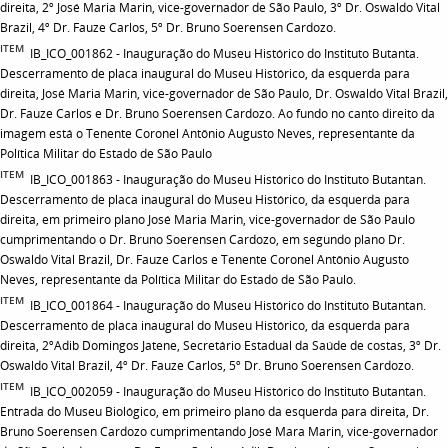
direita, 2º José Maria Marin, vice-governador de São Paulo, 3º Dr. Oswaldo Vital
Brazil, 4º Dr. Fauze Carlos, 5º Dr. Bruno Soerensen Cardozo.
ITEM
IB_ICO_001862 - Inauguração do Museu Histórico do Instituto Butanta.
Descerramento de placa inaugural do Museu Histórico, da esquerda para
direita, José Maria Marin, vice-governador de São Paulo, Dr. Oswaldo Vital Brazil,
Dr. Fauze Carlos e Dr. Bruno Soerensen Cardozo. Ao fundo no canto direito da
imagem está o Tenente Coronel Antônio Augusto Neves, representante da
Política Militar do Estado de São Paulo
ITEM
IB_ICO_001863 - Inauguração do Museu Histórico do Instituto Butantan.
Descerramento de placa inaugural do Museu Histórico, da esquerda para
direita, em primeiro plano José Maria Marin, vice-governador de São Paulo
cumprimentando o Dr. Bruno Soerensen Cardozo, em segundo plano Dr.
Oswaldo Vital Brazil, Dr. Fauze Carlos e Tenente Coronel Antônio Augusto
Neves, representante da Política Militar do Estado de São Paulo.
ITEM
IB_ICO_001864 - Inauguração do Museu Histórico do Instituto Butantan.
Descerramento de placa inaugural do Museu Histórico, da esquerda para
direita, 2ºAdib Domingos Jatene, Secretário Estadual da Saúde de costas, 3º Dr.
Oswaldo Vital Brazil, 4º Dr. Fauze Carlos, 5º Dr. Bruno Soerensen Cardozo.
ITEM
IB_ICO_002059 - Inauguração do Museu Histórico do Instituto Butantan.
Entrada do Museu Biológico, em primeiro plano da esquerda para direita, Dr.
Bruno Soerensen Cardozo cumprimentando José Mara Marin, vice-governador