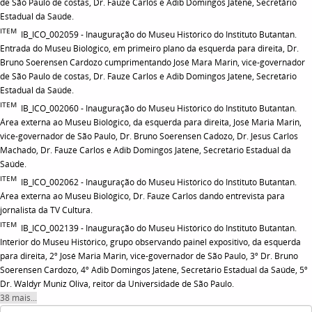
de São Paulo de costas, Dr. Fauze Carlos e Adib Domingos Jatene, Secretário
Estadual da Saúde.
ITEM
IB_ICO_002059 - Inauguração do Museu Histórico do Instituto Butantan.
Entrada do Museu Biológico, em primeiro plano da esquerda para direita, Dr.
Bruno Soerensen Cardozo cumprimentando José Mara Marin, vice-governador
de São Paulo de costas, Dr. Fauze Carlos e Adib Domingos Jatene, Secretário
Estadual da Saúde.
ITEM
IB_ICO_002060 - Inauguração do Museu Histórico do Instituto Butantan.
Área externa ao Museu Biológico, da esquerda para direita, José Maria Marin,
vice-governador de São Paulo, Dr. Bruno Soerensen Cadozo, Dr. Jesus Carlos
Machado, Dr. Fauze Carlos e Adib Domingos Jatene, Secretário Estadual da
Saúde.
ITEM
IB_ICO_002062 - Inauguração do Museu Histórico do Instituto Butantan.
Área externa ao Museu Biológico, Dr. Fauze Carlos dando entrevista para
jornalista da TV Cultura.
ITEM
IB_ICO_002139 - Inauguração do Museu Histórico do Instituto Butantan.
Interior do Museu Histórico, grupo observando painel expositivo, da esquerda
para direita, 2º José Maria Marin, vice-governador de São Paulo, 3º Dr. Bruno
Soerensen Cardozo, 4º Adib Domingos Jatene, Secretário Estadual da Saúde, 5º
Dr. Waldyr Muniz Oliva, reitor da Universidade de São Paulo.
38 mais...