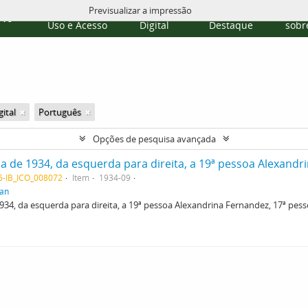
Previsualizar a impressão
Políticas de
Repositório
Temas em
Publi
rvo
Uso e Acesso
Digital
Destaque
sobre
ital
Português
Opções de pesquisa avançada
 de 1934, da esquerda para direita, a 19ª pessoa Alexandr
06-IB_ICO_008072
Item
1934-09
tan
34, da esquerda para direita, a 19ª pessoa Alexandrina Fernandez, 17ª pess