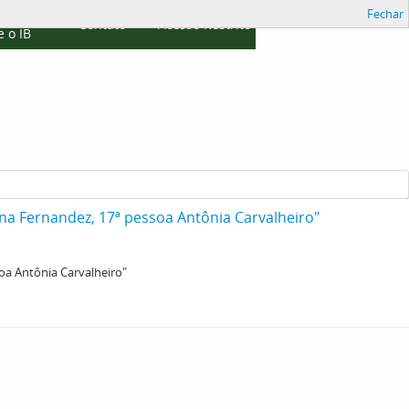
Fechar
cações
Contato
Acesso Restrito
 o IB
ina Fernandez, 17ª pessoa Antônia Carvalheiro"
oa Antônia Carvalheiro"