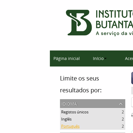
Página inicial
Início
Ace
Limite os seus
resultados por:
idioma
Registos únicos
2
Inglês
2
Português
2