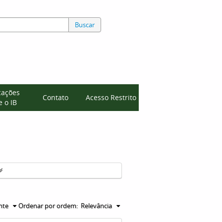
Buscar
cações
Contato
Acesso Restrito
 o IB
nte
Ordenar por ordem:
Relevância