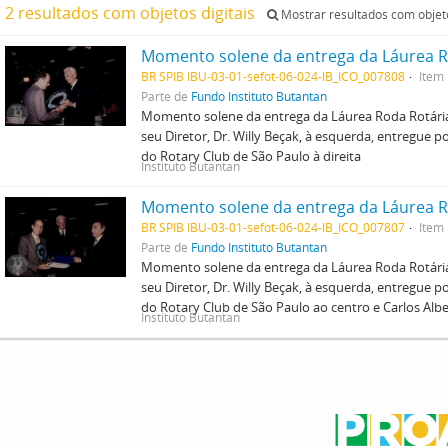
2 resultados com objetos digitais
Mostrar resultados com objeto
BR SPIB IBU-03-01-sefot-06-024-IB_ICO_007808
Item
Parte de
Fundo Instituto Butantan
Momento solene da entrega da Láurea Roda Rotária 
seu Diretor, Dr. Willy Beçak, à esquerda, entregue 
do Rotary Club de São Paulo à direita
Instituto Butantan
BR SPIB IBU-03-01-sefot-06-024-IB_ICO_007807
Item
Parte de
Fundo Instituto Butantan
Momento solene da entrega da Láurea Roda Rotária 
seu Diretor, Dr. Willy Beçak, à esquerda, entregue 
do Rotary Club de São Paulo ao centro e Carlos Al
Instituto Butantan