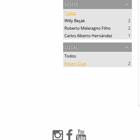
nome
Todos
Willy Beçak
2
Roberto Melaragno Filho
2
Carlos Alberto Hernández
1
local
Todos
Rotary Club
2