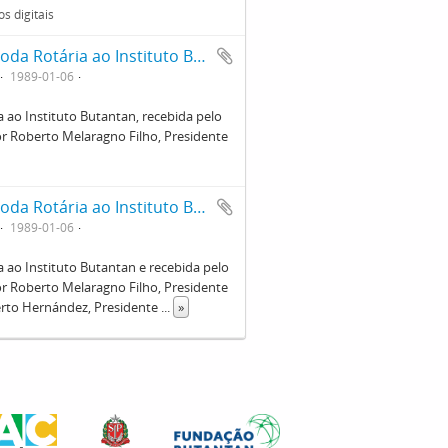
s digitais
Momento solene da entrega da Láurea Roda Rotária ao Instituto Butantan, recebida pelo seu Diretor, Dr. Willy Beçak, à esquerda, entregue por Roberto Melaragno Filho, Presidente do Rotary Club de São Paulo à direita
1989-01-06
ao Instituto Butantan, recebida pelo
por Roberto Melaragno Filho, Presidente
Momento solene da entrega da Láurea Roda Rotária ao Instituto Butantan e recebida pelo seu Diretor, Dr. Willy Beçak, à esquerda, entregue por Roberto Melaragno Filho, Presidente do Rotary Club de São Paulo ao centro e Carlos Alberto Hernández, Presidente da Comissão do Ateneu Rotário à direita
1989-01-06
ao Instituto Butantan e recebida pelo
por Roberto Melaragno Filho, Presidente
berto Hernández, Presidente
...
»