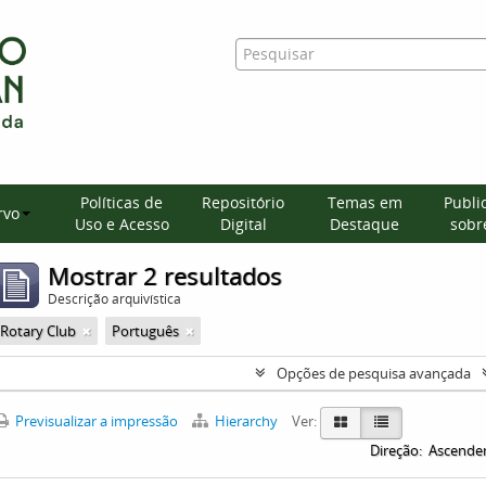
Políticas de
Repositório
Temas em
Publi
rvo
Uso e Acesso
Digital
Destaque
sobre
Mostrar 2 resultados
Descrição arquivística
Rotary Club
Português
Opções de pesquisa avançada
Previsualizar a impressão
Hierarchy
Ver:
Direção:
Ascende