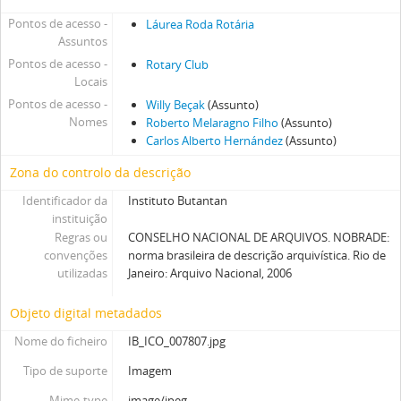
Pontos de acesso -
Láurea Roda Rotária
Assuntos
Pontos de acesso -
Rotary Club
Locais
Pontos de acesso -
Willy Beçak
(Assunto)
Nomes
Roberto Melaragno Filho
(Assunto)
Carlos Alberto Hernández
(Assunto)
Zona do controlo da descrição
Identificador da
Instituto Butantan
instituição
Regras ou
CONSELHO NACIONAL DE ARQUIVOS. NOBRADE:
convenções
norma brasileira de descrição arquivística. Rio de
utilizadas
Janeiro: Arquivo Nacional, 2006
Objeto digital metadados
Nome do ficheiro
IB_ICO_007807.jpg
Tipo de suporte
Imagem
Mime-type
image/jpeg