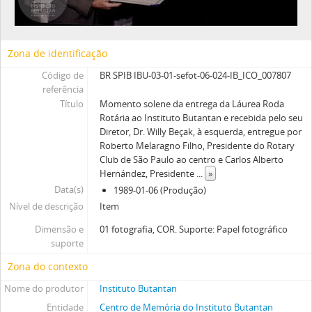
Zona de identificação
Código de
BR SPIB IBU-03-01-sefot-06-024-IB_ICO_007807
referência
Título
Momento solene da entrega da Láurea Roda
Rotária ao Instituto Butantan e recebida pelo seu
Diretor, Dr. Willy Beçak, à esquerda, entregue por
Roberto Melaragno Filho, Presidente do Rotary
Club de São Paulo ao centro e Carlos Alberto
Hernández, Presidente
...
»
Data(s)
1989-01-06 (Produção)
Nível de descrição
Item
Dimensão e
01 fotografia, COR. Suporte: Papel fotográfico
suporte
Zona do contexto
Nome do produtor
Instituto Butantan
Entidade
Centro de Memória do Instituto Butantan