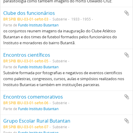
parasitologia como também imagens do Horto Oswaldo Cruz.
Clube dos funcionários
BR SPIB IBU-03-01-sefot-03
Subsérie
1933 - 1955
Parte de
Fundo Instituto Butantan
os conjuntos reunem imagens da inauguração do Clube Atlético
Butantan e dos times de futebol formados pelos funcionários do
Instituto e moradores do bairro Butantã.
Encontros científicos
BR SPIB IBU-03-01-sefot-05
Subsérie
Parte de
Fundo Instituto Butantan
Subsérie formada por fotografias e negativos de eventos cientificos
como palestras, congressos, cursos, aulas e simpósios realizados nos
Instituto Butantas e também em instituições parceiras.
Encontros comemorativos
BR SPIB IBU-03-01-sefot-06
Subsérie
Parte de
Fundo Instituto Butantan
Grupo Escolar Rural Butantan
BR SPIB IBU-03-01-sefot-07
Subsérie
Parte de
Fundo Instituto Butantan