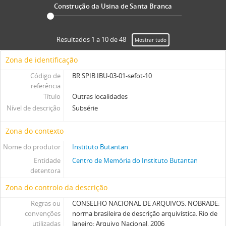
Construção da Usina de Santa Branca
Resultados 1 a 10 de 48
Mostrar tudo
Zona de identificação
Código de
BR SPIB IBU-03-01-sefot-10
referência
Título
Outras localidades
Nível de descrição
Subsérie
Zona do contexto
Nome do produtor
Instituto Butantan
Entidade
Centro de Memória do Instituto Butantan
detentora
Zona do controlo da descrição
Regras ou
CONSELHO NACIONAL DE ARQUIVOS. NOBRADE:
convenções
norma brasileira de descrição arquivística. Rio de
utilizadas
Janeiro: Arquivo Nacional, 2006