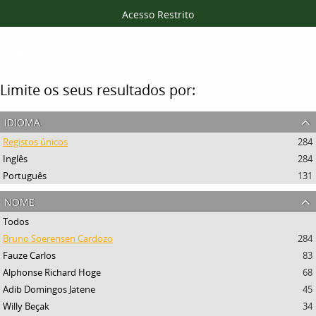
Acesso Restrito
Filtros
Limite os seus resultados por:
idioma
Registos únicos
284
Inglês
284
Português
131
nome
Todos
Bruno Soerensen Cardozo
284
Fauze Carlos
83
Alphonse Richard Hoge
68
Adib Domingos Jatene
45
Willy Beçak
34