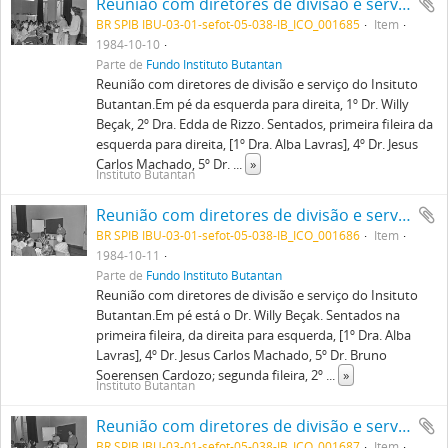
Reunião com diretores de divisão e serviço do Instituto Butantan. Em pé da esquerda para direita, 1º Dr. Willy Beçak, 2º Dra. Edda de Rizzo. Sentados, primeira fileira da esquerda para direita, [1º Dra. Alba Lavras], 4º Dr. Jesus Carlos Machado, 5º Dr. Bruno Soerensen Cardozo; segunda fileira, 3º Dra. Zuleika Picarelli Ribeiro do Valle; quarta fileira, 2º Dr. Murillo Adelino Soares.
BR SPIB IBU-03-01-sefot-05-038-IB_ICO_001685
Item
1984-10-10
Parte de
Fundo Instituto Butantan
Reunião com diretores de divisão e serviço do Insituto
Butantan.Em pé da esquerda para direita, 1º Dr. Willy
Beçak, 2º Dra. Edda de Rizzo. Sentados, primeira fileira da
esquerda para direita, [1º Dra. Alba Lavras], 4º Dr. Jesus
Carlos Machado, 5º Dr.
...
»
Instituto Butantan
Reunião com diretores de divisão e serviço do Instituto Butantan. Em pé está o Dr. Willy Beçak. Sentados na primeira fileira, da direita para esquerda, [1º Dra. Alba Lavras], 4º Dr. Jesus Carlos Machado, 5º Dr. Bruno Soerensen Cardozo; segunda fileira, 2º Dr. Isaías Raw, 3º Dra. Zuleika Picarelli Ribeiro do Valle.
BR SPIB IBU-03-01-sefot-05-038-IB_ICO_001686
Item
1984-10-11
Parte de
Fundo Instituto Butantan
Reunião com diretores de divisão e serviço do Insituto
Butantan.Em pé está o Dr. Willy Beçak. Sentados na
primeira fileira, da direita para esquerda, [1º Dra. Alba
Lavras], 4º Dr. Jesus Carlos Machado, 5º Dr. Bruno
Soerensen Cardozo; segunda fileira, 2º
...
»
Instituto Butantan
Reunião com diretores de divisão e serviço do Instituto Butantan. Em pé da esquerda para direita, 1º Prof. Henrique Moisés Canter, 2º Dr. Willy Beçak. Sentados na primeira fileira, da direita para esquerda, [1º Dra. Alba Lavras], 4º Dr. Jesus Carlos Machado, 5º Dr. Bruno Soerensen Cardozo; segunda fileira, 2º Dr. Isaías Raw, 3º Dra. Zuleika Picarelli Ribeiro do Valle.
BR SPIB IBU-03-01-sefot-05-038-IB_ICO_001687
Item