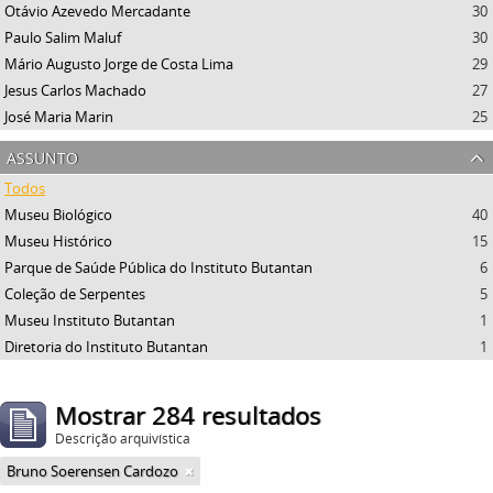
Otávio Azevedo Mercadante
30
Paulo Salim Maluf
30
Mário Augusto Jorge de Costa Lima
29
Jesus Carlos Machado
27
José Maria Marin
25
assunto
Todos
Museu Biológico
40
Museu Histórico
15
Parque de Saúde Pública do Instituto Butantan
6
Coleção de Serpentes
5
Museu Instituto Butantan
1
Diretoria do Instituto Butantan
1
Mostrar 284 resultados
Descrição arquivística
Bruno Soerensen Cardozo