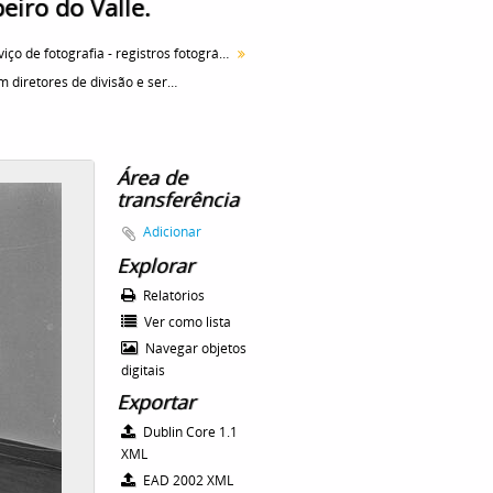
beiro do Valle.
Serviço de fotografia - registros fotográficos
Reunião com diretores de divisão e serviço do Instituto Butantan. Em pé da esquerda para direita, 1º Prof. Henrique Moisés Canter, 2º Dr. Willy Beçak. Sentados na primeira fileira, da direita para esquerda, [1º Dra. Alba Lavras], 4º Dr. Jesus Carlos Machado, 5º Dr. Bruno Soerensen Cardozo; segunda fileira, 2º Dr. Isaías Raw, 3º Dra. Zuleika Picarelli Ribeiro do Valle.
Área de
transferência
Adicionar
Explorar
Relatórios
Ver como lista
Navegar objetos
digitais
Exportar
Dublin Core 1.1
XML
EAD 2002 XML