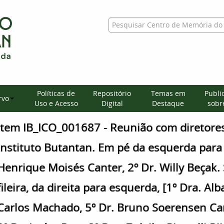
Políticas de
Repositório
Temas em
Publi
rvo
Uso e Acesso
Digital
Destaque
sobre
Item IB_ICO_001687 - Reunião com diretores 
Instituto Butantan. Em pé da esquerda para d
Henrique Moisés Canter, 2º Dr. Willy Beçak.
fileira, da direita para esquerda, [1º Dra. Alb
Carlos Machado, 5º Dr. Bruno Soerensen Car