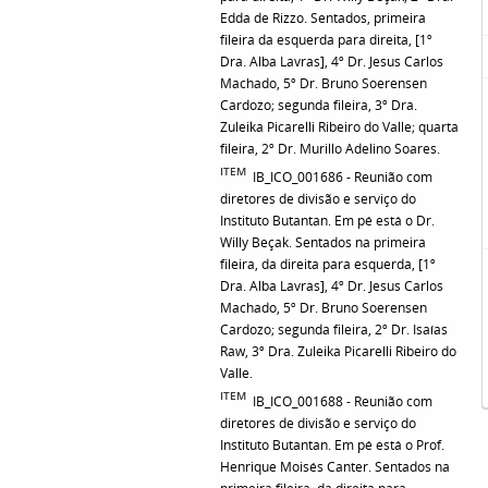
Edda de Rizzo. Sentados, primeira
fileira da esquerda para direita, [1º
Dra. Alba Lavras], 4º Dr. Jesus Carlos
Machado, 5º Dr. Bruno Soerensen
Cardozo; segunda fileira, 3º Dra.
Zuleika Picarelli Ribeiro do Valle; quarta
fileira, 2º Dr. Murillo Adelino Soares.
ITEM
IB_ICO_001686 - Reunião com
diretores de divisão e serviço do
Instituto Butantan. Em pé está o Dr.
Willy Beçak. Sentados na primeira
fileira, da direita para esquerda, [1º
Dra. Alba Lavras], 4º Dr. Jesus Carlos
Machado, 5º Dr. Bruno Soerensen
Cardozo; segunda fileira, 2º Dr. Isaías
Raw, 3º Dra. Zuleika Picarelli Ribeiro do
Valle.
ITEM
IB_ICO_001688 - Reunião com
diretores de divisão e serviço do
Instituto Butantan. Em pé está o Prof.
Henrique Moisés Canter. Sentados na