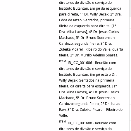
diretores de divisão e serviço do
Instituto Butantan. Em pé da esquerda
para direita, 1º Dr. Willy Beçak, 2º Dra.
Edda de Rizzo. Sentados, primeira
fileira da esquerda para direita, [1º
Dra. Alba Lavras], 4º Dr. Jesus Carlos
Machado, 5º Dr. Bruno Soerensen
Cardozo; segunda fileira, 3º Dra.
Zuleika Picarelli Ribeiro do Valle; quarta
fileira, 2º Dr. Murillo Adelino Soares.
ITEM
IB_ICO_001686 - Reunião com
diretores de divisão e serviço do
Instituto Butantan. Em pé está o Dr.
Willy Beçak. Sentados na primeira
fileira, da direita para esquerda, [1º
Dra. Alba Lavras], 4º Dr. Jesus Carlos
Machado, 5º Dr. Bruno Soerensen
Cardozo; segunda fileira, 2º Dr. Isaías
Raw, 3º Dra. Zuleika Picarelli Ribeiro do
Valle.
ITEM
IB_ICO_001688 - Reunião com
diretores de divisão e serviço do