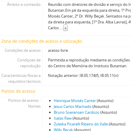
Âmbito e conteúdo
Reunião com diretores de divisão e serviço do I
Butantan.Em pé da esquerda para direita, 1º Pr
Moisés Canter, 2º Dr. Willy Beçak. Sentados na pr
da direita para esquerda, [1º Dra. Alba Lavras], 4
Carlos
...
»
Zona de condições de acesso e utilização
Condições de acesso
acesso livre.
Condiçoes de
Permitida a reprodução mediante as condições
reprodução
do Centro de Memória do Instituto Butantan.
Características físicas e
Notação anterior: IB.05.174(f), IB.05.11(n)
requisitos técnicos
Pontos de acesso
Pontos de acesso -
Henrique Moisés Canter
(Assunto)
Nomes
Jesus Carlos Machado
(Assunto)
Bruno Soerensen Cardozo
(Assunto)
Isaías Raw
(Assunto)
Zuleika Picarelli Ribeiro do Valle
(Assunto)
Willy Beçak
(Assunto)