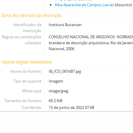
Alba Aparecida de Campos Lavras
(Assunto)
Zona do controlo da descrição
Identificador da
Instituto Butantan
instituição
Regras ou convenções
CONSELHO NACIONAL DE ARQUIVOS. NOBRADE
utilizadas
brasileira de descrição arquivística. Rio de Janei
Nacional, 2006
Objeto digital metadados
Nome do ficheiro
IB_ICO_001687.jpg
Tipo de suporte
Imagem
Mime-type
image/jpeg
Tamanho do ficheiro
69.2 KiB
Transferido
15 de junho de 2022 07:08