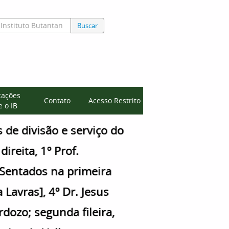
Buscar
cações
Contato
Acesso Restrito
 o IB
de divisão e serviço do
ireita, 1º Prof.
 Sentados na primeira
a Lavras], 4º Dr. Jesus
dozo; segunda fileira,