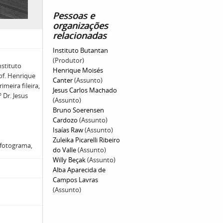
Pessoas e
organizações
relacionadas
Instituto Butantan
(Produtor)
nstituto
Henrique Moisés
of. Henrique
Canter
(Assunto)
imeira fileira,
Jesus Carlos Machado
º Dr. Jesus
(Assunto)
Bruno Soerensen
Cardozo
(Assunto)
Isaías Raw
(Assunto)
Zuleika Picarelli Ribeiro
1 fotograma,
do Valle
(Assunto)
Willy Beçak
(Assunto)
Alba Aparecida de
Campos Lavras
(Assunto)