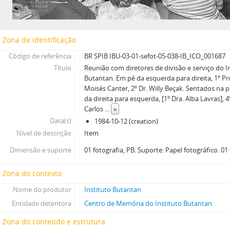
Zona de identificação
Código de referência
BR SPIB IBU-03-01-sefot-05-038-IB_ICO_001687
Título
Reunião com diretores de divisão e serviço do I
Butantan. Em pé da esquerda para direita, 1º Pr
Moisés Canter, 2º Dr. Willy Beçak. Sentados na pr
da direita para esquerda, [1º Dra. Alba Lavras], 4
Carlos
...
»
Data(s)
1984-10-12 (creation)
Nível de descrição
Item
Dimensão e suporte
01 fotografia, PB. Suporte: Papel fotográfico. 0
Zona do contexto
Nome do produtor
Instituto Butantan
Entidade detentora
Centro de Memória do Instituto Butantan
Zona do conteúdo e estrutura