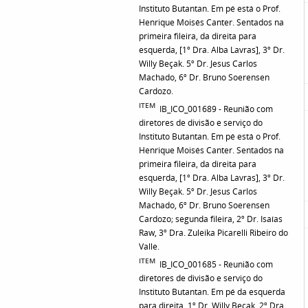
Instituto Butantan. Em pé está o Prof.
Henrique Moisés Canter. Sentados na
primeira fileira, da direita para
esquerda, [1º Dra. Alba Lavras], 3º Dr.
Willy Beçak. 5º Dr. Jesus Carlos
Machado, 6º Dr. Bruno Soerensen
Cardozo.
ITEM
IB_ICO_001689 - Reunião com
diretores de divisão e serviço do
Instituto Butantan. Em pé está o Prof.
Henrique Moisés Canter. Sentados na
primeira fileira, da direita para
esquerda, [1º Dra. Alba Lavras], 3º Dr.
Willy Beçak. 5º Dr. Jesus Carlos
Machado, 6º Dr. Bruno Soerensen
Cardozo; segunda fileira, 2º Dr. Isaías
Raw, 3º Dra. Zuleika Picarelli Ribeiro do
Valle.
ITEM
IB_ICO_001685 - Reunião com
diretores de divisão e serviço do
Instituto Butantan. Em pé da esquerda
para direita, 1º Dr. Willy Beçak, 2º Dra.