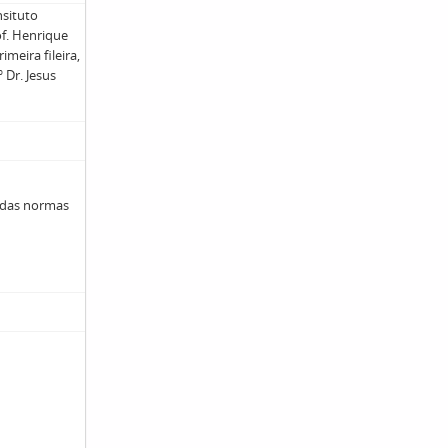
nsituto
of. Henrique
imeira fileira,
º Dr. Jesus
 das normas