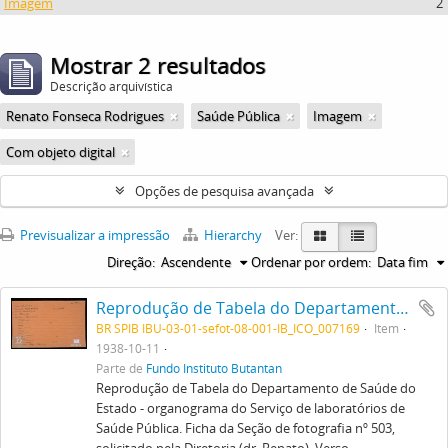
Imagem
2
Mostrar 2 resultados
Descrição arquivística
Renato Fonseca Rodrigues
Saúde Pública
Imagem
Com objeto digital
Opções de pesquisa avançada
Previsualizar a impressão
Hierarchy
Ver:
Direção:
Ascendente
Ordenar por ordem:
Data fim
Reprodução de Tabela do Departamento de Saúde do Estado - organograma do Serviço de laboratórios de Saúde Pública. Ficha da Seção de fotografia nº 503, solicitado pela Diretoria (dr. Renato). Verso
BR SPIB IBU-03-01-sefot-08-001-IB_ICO_007169
Item
1938-10-11
Parte de
Fundo Instituto Butantan
Reprodução de Tabela do Departamento de Saúde do
Estado - organograma do Serviço de laboratórios de
Saúde Pública. Ficha da Seção de fotografia nº 503,