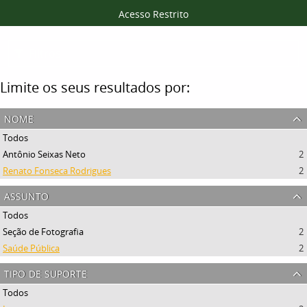
Acesso Restrito
Filtros
Limite os seus resultados por:
nome
Todos
Antônio Seixas Neto
2
Renato Fonseca Rodrigues
2
assunto
Todos
Seção de Fotografia
2
Saúde Pública
2
tipo de suporte
Todos