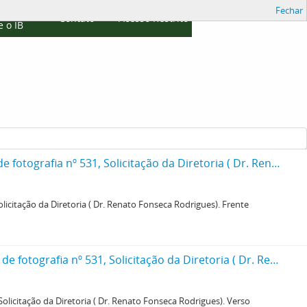
Fechar
cações
Contato
Acesso Restrito
 o IB
Pequeno Museu de Falun "Petit Musée a Falun". Imagem colada na ficha da Seção de fotografia nº 531, Solicitação da Diretoria ( Dr. Renato Fonseca Rodrigues). Frente
icitação da Diretoria ( Dr. Renato Fonseca Rodrigues). Frente
Pequeno Museu de Falun "Petit Musée a Falun". I Imagem colada na ficha da Seção de fotografia nº 531, Solicitação da Diretoria ( Dr. Renato Fonseca Rodrigues). Verso
olicitação da Diretoria ( Dr. Renato Fonseca Rodrigues). Verso