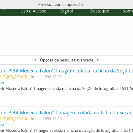
Previsualizar a impressão
Políticas de
Repositório
Temas em
Publi
rvo
Uso e Acesso
Digital
Destaque
sobre
Opções de pesquisa avançada
02-IB_ICO_009415
Item
1939-10-29
tan
t Musée a Falun". Imagem colada na ficha da Seção de fotografia nº 531, Sol
02-IB_ICO_009416
Item
1939-10-29
tan
t Musée a Falun". I Imagem colada na ficha da Seção de fotografia nº 531, S