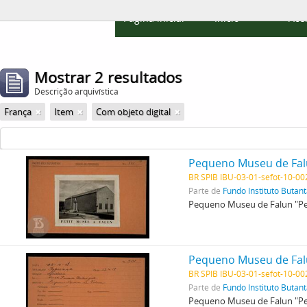
Página inicial
Início
Ace
Mostrar 2 resultados
Descrição arquivística
França
Item
Com objeto digital
BR SPIB IBU-03-01-sefot-10-0
Parte de
Fundo Instituto Butan
Pequeno Museu de Falun "Peti
BR SPIB IBU-03-01-sefot-10-0
Parte de
Fundo Instituto Butan
Pequeno Museu de Falun "Peti