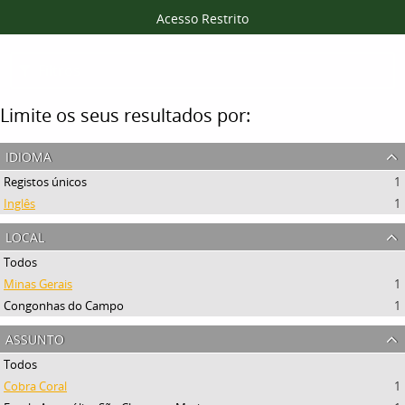
Acesso Restrito
Filtros
Limite os seus resultados por:
idioma
Registos únicos
1
Inglês
1
local
Todos
Minas Gerais
1
Congonhas do Campo
1
assunto
Todos
Cobra Coral
1