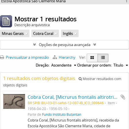
Escola Apostólica São Clemente Maria
1
Mostrar 1 resultados
Descrição arquivística
Minas Gerais
Cobra Coral
Inglês
Opções de pesquisa avançada
Previsualizar a impressão
Hierarchy
Ver:
Direção:
Ascendente
Ordenar por ordem:
Título
1 resultados com objetos digitais
Mostrar resultados com
objetos digitais
Cobra Coral, [Micrurus frontalis altirotris], recebida da Escola Apostólica São Clemente Maria, cidade de Congonhas do Campo, Minas Gerais.
BR SPIB IBU-03-01-sefot-12-007-IB_ICO_009646
Item
1956-04-20 - 1956-05-10
Parte de
Fundo Instituto Butantan
Cobra Coral, [Micrurus frontalis altirotris], recebida da
Escola Apostólica São Clemente Maria, cidade de