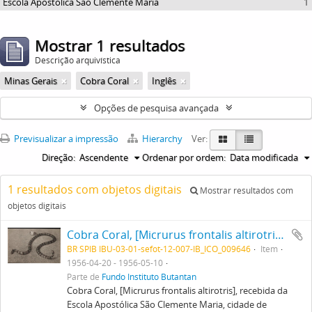
Escola Apostólica São Clemente Maria
1
Mostrar 1 resultados
Descrição arquivística
Minas Gerais
Cobra Coral
Inglês
Opções de pesquisa avançada
Previsualizar a impressão
Hierarchy
Ver:
Direção:
Ascendente
Ordenar por ordem:
Data modificada
1 resultados com objetos digitais
Mostrar resultados com
objetos digitais
Cobra Coral, [Micrurus frontalis altirotris], recebida da Escola Apostólica São Clemente Maria, cidade de Congonhas do Campo, Minas Gerais.
BR SPIB IBU-03-01-sefot-12-007-IB_ICO_009646
Item
1956-04-20 - 1956-05-10
Parte de
Fundo Instituto Butantan
Cobra Coral, [Micrurus frontalis altirotris], recebida da
Escola Apostólica São Clemente Maria, cidade de