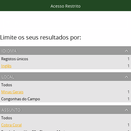
Acesso Restrito
Filtros
Limite os seus resultados por:
idioma
Registos únicos
1
Inglês
1
local
Todos
Minas Gerais
1
Congonhas do Campo
1
assunto
Todos
Cobra Coral
1