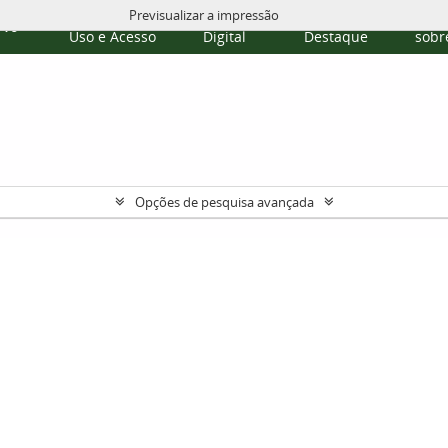
Previsualizar a impressão
Políticas de
Repositório
Temas em
Publi
rvo
Uso e Acesso
Digital
Destaque
sobre
Opções de pesquisa avançada