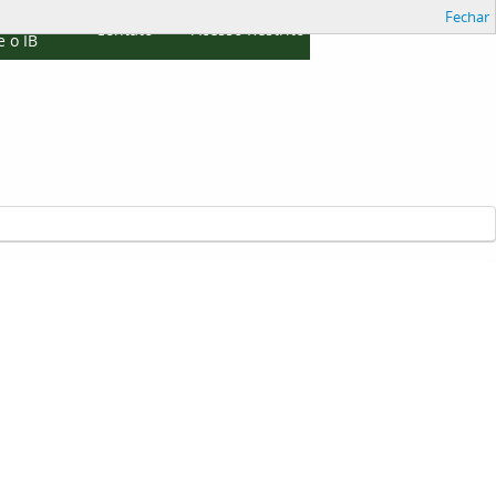
Fechar
cações
Contato
Acesso Restrito
 o IB