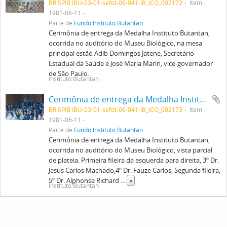
BR SPIB IBU-03-01-sefot-06-041-IB_ICO_002172
Item
1981-06-11
Parte de
Fundo Instituto Butantan
Cerimônia de entrega da Medalha Instituto Butantan,
ocorrida no auditório do Museu Biológico, na mesa
principal estão Adib Domingos Jatene, Secretário
Estadual da Saúde e José Maria Marin, vice-governador
de São Paulo.
Instituto Butantan
Cerimônia de entrega da Medalha Instituto Butantan, ocorrida no auditório do Museu Biológico, vista parcial de plateia. Primeira fileira da esquerda para direita, 3º Dr. Jesus Carlos Machado,4º Dr. Fauze Carlos; Segunda fileira, 5º Dr. Alphonse Richard Hoge ; terceira fileira, 6º Dr. Luiz Augusto Ribeiro do Valle
BR SPIB IBU-03-01-sefot-06-041-IB_ICO_002173
Item
1981-06-11
Parte de
Fundo Instituto Butantan
Cerimônia de entrega da Medalha Instituto Butantan,
ocorrida no auditório do Museu Biológico, vista parcial
de plateia. Primeira fileira da esquerda para direita, 3º Dr.
Jesus Carlos Machado,4º Dr. Fauze Carlos; Segunda fileira,
5º Dr. Alphonse Richard
...
»
Instituto Butantan