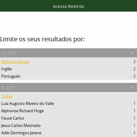
Acesso Restrito
Filtros
Limite os seus resultados por:
idioma
Registos únicos
2
Inglês
2
Português
2
nome
Todos
Luiz Augusto Ribeiro do Valle
1
Alphonse Richard Hoge
1
Fauze Carlos
1
Jesus Carlos Machado
1
Adib Domingos Jatene
1