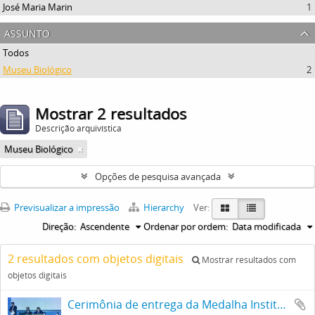
José Maria Marin
1
assunto
Todos
Museu Biológico
2
Mostrar 2 resultados
Descrição arquivística
Museu Biológico
Opções de pesquisa avançada
Previsualizar a impressão
Hierarchy
Ver:
Direção:
Ascendente
Ordenar por ordem:
Data modificada
2 resultados com objetos digitais
Mostrar resultados com
objetos digitais
Cerimônia de entrega da Medalha Instituto Butantan, ocorrida no auditório do Museu Biológico, na mesa principal estão Adib Domingos Jatene, Secretário Estadual da Saúde e José Maria Marin, vice-governador de São Paulo.