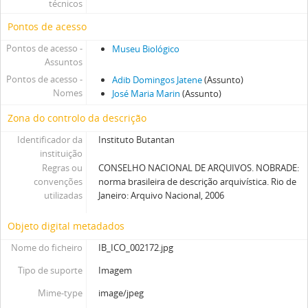
técnicos
Pontos de acesso
Pontos de acesso -
Museu Biológico
Assuntos
Pontos de acesso -
Adib Domingos Jatene
(Assunto)
Nomes
José Maria Marin
(Assunto)
Zona do controlo da descrição
Identificador da
Instituto Butantan
instituição
Regras ou
CONSELHO NACIONAL DE ARQUIVOS. NOBRADE:
convenções
norma brasileira de descrição arquivística. Rio de
utilizadas
Janeiro: Arquivo Nacional, 2006
Objeto digital metadados
Nome do ficheiro
IB_ICO_002172.jpg
Tipo de suporte
Imagem
Mime-type
image/jpeg