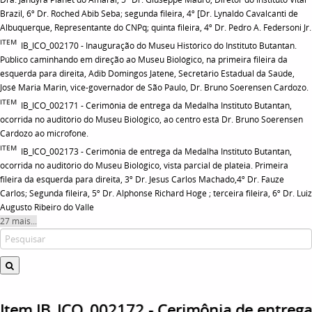
Brazil, 6º Dr. Roched Abib Seba; segunda fileira, 4º [Dr. Lynaldo Cavalcanti de
Albuquerque, Representante do CNPq; quinta fileira, 4º Dr. Pedro A. Federsoni Jr.
ITEM
IB_ICO_002170 - Inauguração do Museu Histórico do Instituto Butantan.
Público caminhando em direção ao Museu Biológico, na primeira fileira da
esquerda para direita, Adib Domingos Jatene, Secretário Estadual da Saúde,
José Maria Marin, vice-governador de São Paulo, Dr. Bruno Soerensen Cardozo.
ITEM
IB_ICO_002171 - Cerimônia de entrega da Medalha Instituto Butantan,
ocorrida no auditório do Museu Biológico, ao centro está Dr. Bruno Soerensen
Cardozo ao microfone.
ITEM
IB_ICO_002173 - Cerimônia de entrega da Medalha Instituto Butantan,
ocorrida no auditório do Museu Biológico, vista parcial de plateia. Primeira
fileira da esquerda para direita, 3º Dr. Jesus Carlos Machado,4º Dr. Fauze
Carlos; Segunda fileira, 5º Dr. Alphonse Richard Hoge ; terceira fileira, 6º Dr. Luiz
Augusto Ribeiro do Valle
27 mais...
Item IB_ICO_002172 - Cerimônia de entrega