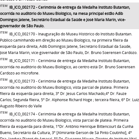
ITEM
IB_ICO_002172 - Cerimônia de entrega da Medalha Instituto Butantan,
ocorrida no auditório do Museu Biológico, na mesa principal estão Adib
Domingos Jatene, Secretário Estadual da Saúde e José Maria Marin, vice-
governador de São Paulo.
ITEM
IB_ICO_002170 - Inauguração do Museu Histórico do Instituto Butantan.
Público caminhando em direção ao Museu Biológico, na primeira fileira da
esquerda para direita, Adib Domingos Jatene, Secretário Estadual da Saúde,
José Maria Marin, vice-governador de São Paulo, Dr. Bruno Soerensen Cardozo.
ITEM
IB_ICO_002171 - Cerimônia de entrega da Medalha Instituto Butantan,
ocorrida no auditório do Museu Biológico, ao centro está Dr. Bruno Soerensen
Cardozo ao microfone.
ITEM
IB_ICO_002173 - Cerimônia de entrega da Medalha Instituto Butantan,
ocorrida no auditório do Museu Biológico, vista parcial de plateia. Primeira
fileira da esquerda para direita, 3º Dr. Jesus Carlos Machado,4º Dr. Fauze
Carlos; Segunda fileira, 5º Dr. Alphonse Richard Hoge ; terceira fileira, 6º Dr. Luiz
Augusto Ribeiro do Valle
ITEM
IB_ICO_002174 - Cerimônia de entrega da Medalha Instituto Butantan,
ocorrida no auditório do Museu Biológico, vista parcial de plateia. Primeira
fileira da esquerda para direita, 1ºDr. Antônio Henrique Bittencourt da Cunha
Bueno, Secretário da Cultura, 3º [Almirante Gerson de Sá Pinto Coutinho], 4º
Dra. Jandyra Planet do Amaral, 5º Dr. Giuseppe Mauro, Diretor do Instituto Vital