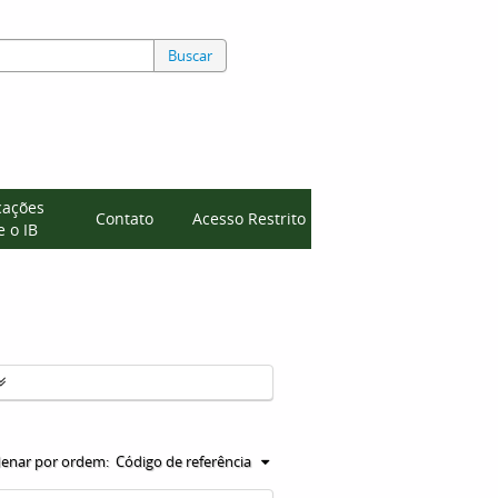
Buscar
cações
Contato
Acesso Restrito
 o IB
enar por ordem:
Código de referência