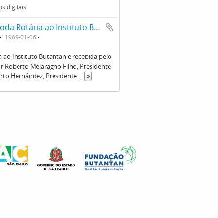
s digitais
Momento solene da entrega da Láurea Roda Rotária ao Instituto Butantan e recebida pelo seu Diretor, Dr. Willy Beçak, à esquerda, entregue por Roberto Melaragno Filho, Presidente do Rotary Club de São Paulo ao centro e Carlos Alberto Hernández, Presidente da Comissão do Ateneu Rotário à direita
1989-01-06
ao Instituto Butantan e recebida pelo
por Roberto Melaragno Filho, Presidente
berto Hernández, Presidente
...
»