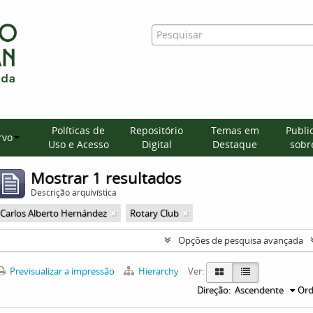
Políticas de
Repositório
Temas em
Publi
rvo
Uso e Acesso
Digital
Destaque
sobre
Mostrar 1 resultados
Descrição arquivística
Carlos Alberto Hernández
Rotary Club
Opções de pesquisa avançada
Previsualizar a impressão
Hierarchy
Ver:
Direção:
Ascendente
Ord