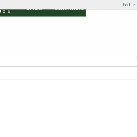
Fechar
cações
Contato
Acesso Restrito
 o IB