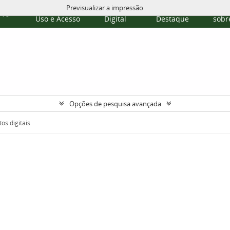
Previsualizar a impressão
Políticas de
Repositório
Temas em
Publi
rvo
Uso e Acesso
Digital
Destaque
sobre
Opções de pesquisa avançada
os digitais