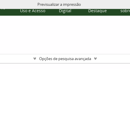
Previsualizar a impressão
Políticas de
Repositório
Temas em
Publi
rvo
Uso e Acesso
Digital
Destaque
sobre
Opções de pesquisa avançada