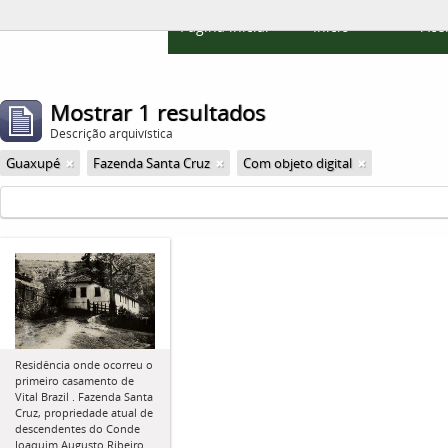
Página inicial
Início
Ace
Mostrar 1 resultados
Descrição arquivística
Guaxupé
Fazenda Santa Cruz
Com objeto digital
Residência onde ocorreu o
primeiro casamento de
Vital Brazil . Fazenda Santa
Cruz, propriedade atual de
descendentes do Conde
Joaquim Augusto Ribeiro