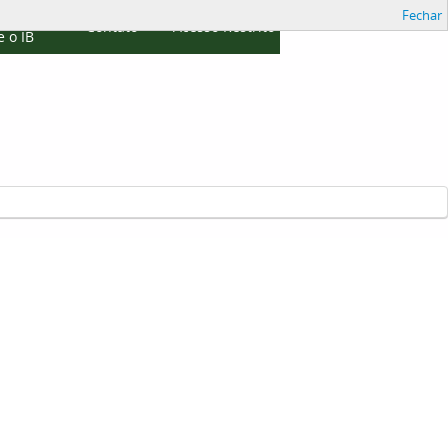
Fechar
cações
Contato
Acesso Restrito
 o IB