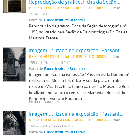
Reprodução de gráfico. Ficha da Seção de fotografia nº 1195, solicitado pela Seção de Fisiopatologia (Dr. Thales Martins). Frente
BR SPIB IBU-03-01-sefot-08-001-IB_ICO_006912
Item
19340-02-02
Parte de
Fundo Instituto Butantan
Reprodução de gráfico. Ficha da Seção de fotografia nº
1195, solicitado pela Seção de Fisiopatologia (Dr. Thales
Martins). Frente
Imagem utilizada na exposição “Passantes do Butantan”, realizada no Museu Histórico. Vista da placa em alto-relevo de Vital Brazil, ao fundo painéis do Museu de Rua, localizado no canteiro central da Alameda principal do Parque do Instituto Butantan
BR SPIB IBU-03-01-sefot-06-039-IB_ICO_008035
Item
1999-06-16 - 1999-07-04
Parte de
Fundo Instituto Butantan
Imagem utilizada na exposição “Passantes do Butantan”,
realizada no Museu Histórico. Vista da placa em alto-
relevo de Vital Brazil, ao fundo painéis do Museu de Rua,
localizado no canteiro central da Alameda principal do
Parque do Instituto Butantan
Instituto Butantan
Imagem utilizada na exposição “Passantes do Butantan”, realizada no Museu Histórico. Estrada dentro do Parque do Instituto Butantan
BR SPIB IBU-03-01-sefot-06-039-IB_ICO_008042
Item
1999-06-16 - 1999-07-04
Parte de
Fundo Instituto Butantan