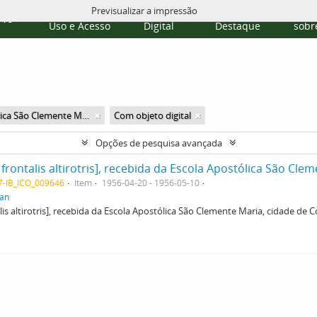
Previsualizar a impressão
Políticas de
Repositório
Temas em
Publi
rvo
Uso e Acesso
Digital
Destaque
sobre
Escola Apostólica São Clemente Maria
Com objeto digital
Opções de pesquisa avançada
07-IB_ICO_009646
Item
1956-04-20 - 1956-05-10
tan
lis altirotris], recebida da Escola Apostólica São Clemente Maria, cidade d