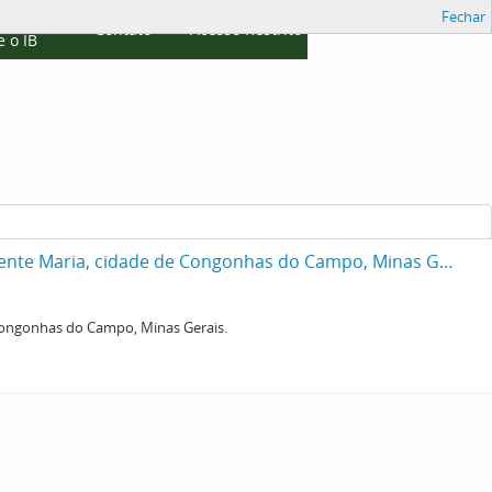
Fechar
cações
Contato
Acesso Restrito
 o IB
Cobra Coral, [Micrurus frontalis altirotris], recebida da Escola Apostólica São Clemente Maria, cidade de Congonhas do Campo, Minas Gerais.
e Congonhas do Campo, Minas Gerais.