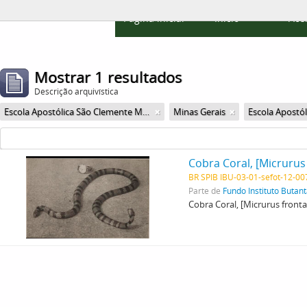
Página inicial
Início
Ace
Mostrar 1 resultados
Descrição arquivística
Escola Apostólica São Clemente Maria
Minas Gerais
BR SPIB IBU-03-01-sefot-12-0
Parte de
Fundo Instituto Butan
Cobra Coral, [Micrurus fronta