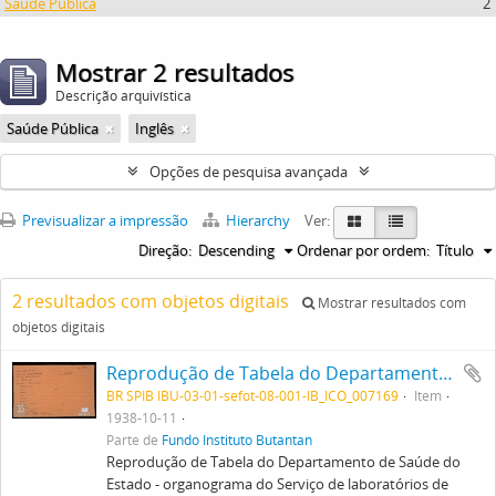
Saúde Pública
2
Mostrar 2 resultados
Descrição arquivística
Saúde Pública
Inglês
Opções de pesquisa avançada
Previsualizar a impressão
Hierarchy
Ver:
Direção:
Descending
Ordenar por ordem:
Título
2 resultados com objetos digitais
Mostrar resultados com
objetos digitais
Reprodução de Tabela do Departamento de Saúde do Estado - organograma do Serviço de laboratórios de Saúde Pública. Ficha da Seção de fotografia nº 503, solicitado pela Diretoria (dr. Renato). Verso
BR SPIB IBU-03-01-sefot-08-001-IB_ICO_007169
Item
1938-10-11
Parte de
Fundo Instituto Butantan
Reprodução de Tabela do Departamento de Saúde do
Estado - organograma do Serviço de laboratórios de