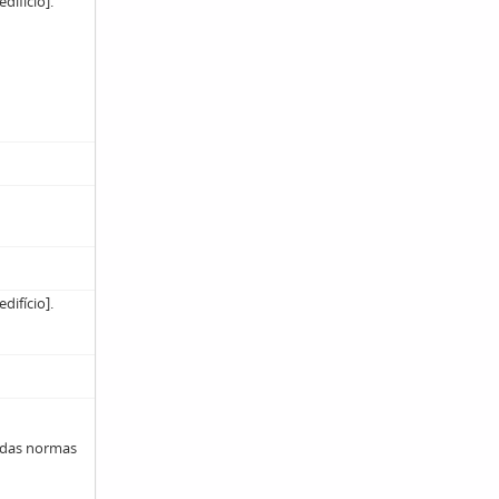
difício].
difício].
 das normas