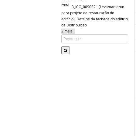
ITEM
IB_ICO_009032 - [Levantamento
para projeto de restauração do
edifício]. Detalhe da fachada do edifício
da Distribuição
2 mais...