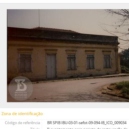
Zona de identificação
Código de referência
BR SPIB IBU-03-01-sefot-09-094-IB_ICO_009034