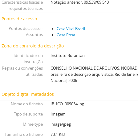
Características físicas e
Notação anterior: 09.539/09.540
requisitos técnicos
Pontos de acesso
Pontos de acesso -
Casa Vital Brazil
Assuntos
Casa Rosa
Zona do controlo da descrição
Identificador da
Instituto Butantan
instituição
Regras ou convenções
CONSELHO NACIONAL DE ARQUIVOS. NOBRADE
utilizadas
brasileira de descrição arquivística. Rio de Janei
Nacional, 2006
Objeto digital metadados
Nome do ficheiro
IB_ICO_009034.jpg
Tipo de suporte
Imagem
Mime-type
image/jpeg
Tamanho do ficheiro
73.1 KiB