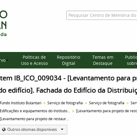
Políticas de
Repositório
Temas em
Publi
rvo
Uso e Acesso
Digital
Destaque
sobre
Item IB_ICO_009034 - [Levantamento para p
do edifício]. Fachada do Edifício da Distribui
Fundo Instituto Butantan
Serviço de fotografia
Serviço de fotografia
Edificações e equipamentos do Instituto Butantan
[Levantamento para projeto de restauração do edifício]. Fachada do Edifício da Distribuição
Outros idiomas disponíveis