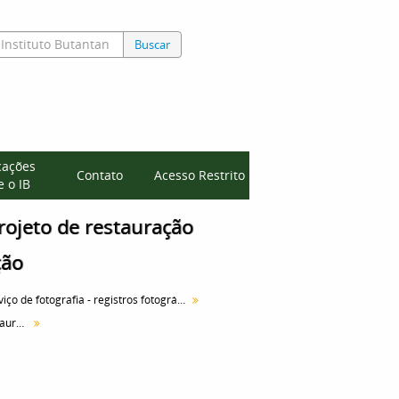
Buscar
cações
Contato
Acesso Restrito
 o IB
rojeto de restauração
ção
Serviço de fotografia - registros fotográficos
[Levantamento para projeto de restauração do edifício]