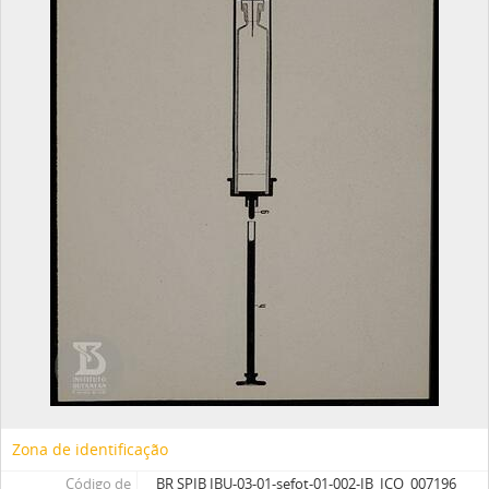
Zona de identificação
Código de
BR SPIB IBU-03-01-sefot-01-002-IB_ICO_007196