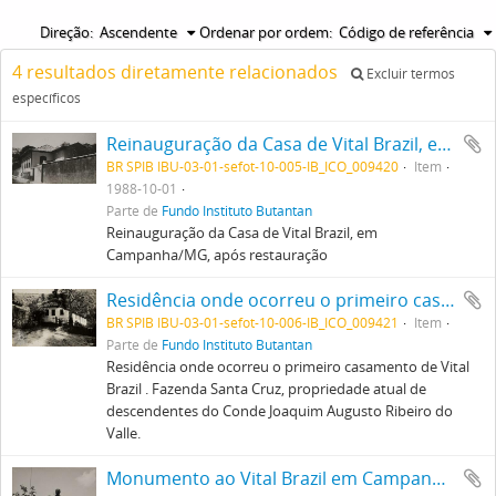
Direção:
Ascendente
Ordenar por ordem:
Código de referência
4 resultados diretamente relacionados
Excluir termos
específicos
Reinauguração da Casa de Vital Brazil, em Campanha/Minas Gerais, após restauração
BR SPIB IBU-03-01-sefot-10-005-IB_ICO_009420
Item
1988-10-01
Parte de
Fundo Instituto Butantan
Reinauguração da Casa de Vital Brazil, em
Campanha/MG, após restauração
Residência onde ocorreu o primeiro casamento de Vital Brazil . Fazenda Santa Cruz, propriedade atual de descendentes do Conde Joaquim Augusto Ribeiro do Valle.
BR SPIB IBU-03-01-sefot-10-006-IB_ICO_009421
Item
Parte de
Fundo Instituto Butantan
Residência onde ocorreu o primeiro casamento de Vital
Brazil . Fazenda Santa Cruz, propriedade atual de
descendentes do Conde Joaquim Augusto Ribeiro do
Valle.
Monumento ao Vital Brazil em Campanha, Minas Gerais