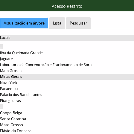
Acesso Restrito
Visualização em árvore
Lista
Pesquisar
Locais
...
Ilha da Queimada Grande
Jaguaré
Laboratório de Concentração e Fracionamento de Soros
Mato Grosso
Minas Gerais
Nova York
Pacaembu
Palácio dos Bandeirantes
Pitangueiras
...
Congo Belga
Santa Catarina
Mato Grosso
Flávio da Fonseca