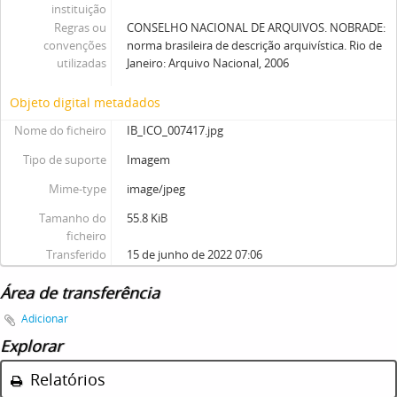
instituição
Regras ou
CONSELHO NACIONAL DE ARQUIVOS. NOBRADE:
convenções
norma brasileira de descrição arquivística. Rio de
utilizadas
Janeiro: Arquivo Nacional, 2006
Objeto digital metadados
Nome do ficheiro
IB_ICO_007417.jpg
Tipo de suporte
Imagem
Mime-type
image/jpeg
Tamanho do
55.8 KiB
ficheiro
Transferido
15 de junho de 2022 07:06
Área de transferência
Adicionar
Explorar
Relatórios