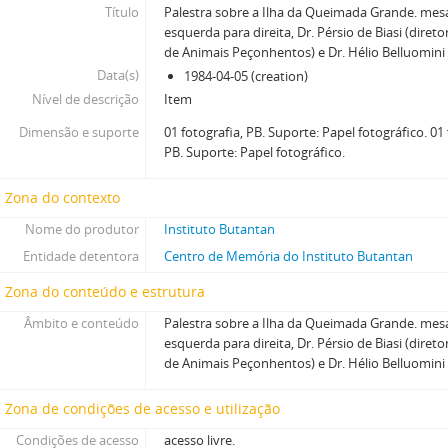
Título
Palestra sobre a Ilha da Queimada Grande. mesa
esquerda para direita, Dr. Pérsio de Biasi (direto
de Animais Peçonhentos) e Dr. Hélio Belluomini
Data(s)
1984-04-05 (creation)
Nível de descrição
Item
Dimensão e suporte
01 fotografia, PB. Suporte: Papel fotográfico. 0
PB. Suporte: Papel fotográfico.
Zona do contexto
Nome do produtor
Instituto Butantan
Entidade detentora
Centro de Memória do Instituto Butantan
Zona do conteúdo e estrutura
Âmbito e conteúdo
Palestra sobre a Ilha da Queimada Grande. mesa
esquerda para direita, Dr. Pérsio de Biasi (direto
de Animais Peçonhentos) e Dr. Hélio Belluomini
Zona de condições de acesso e utilização
Condições de acesso
acesso livre.