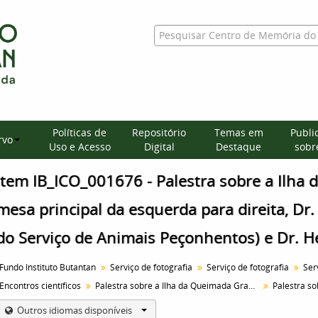
Políticas de
Repositório
Temas em
Publi
rvo
Uso e Acesso
Digital
Destaque
sobre
Item IB_ICO_001676 - Palestra sobre a Ilha
mesa principal da esquerda para direita, Dr. 
do Serviço de Animais Peçonhentos) e Dr. H
Fundo Instituto Butantan
Serviço de fotografia
Serviço de fotografia
Encontros científicos
Palestra sobre a Ilha da Queimada Grande.
Outros idiomas disponíveis