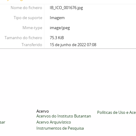
Nome do ficheiro
IB_ICO_001676.jpg
Tipo de suporte
Imagem
Mime-type
image/jpeg
Tamanho do ficheiro
75.3 KiB
Transferido
15 de junho de 2022 07:08
Acervo
Políticas de Uso e Ac
Acervos do Instituto Butantan
sar
Acervo Arquivístico
Instrumentos de Pesquisa