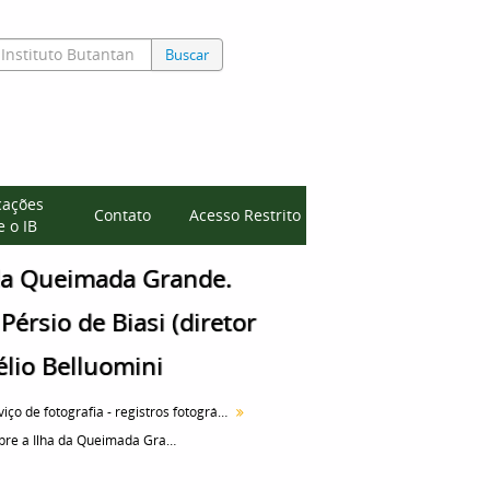
Buscar
cações
Contato
Acesso Restrito
 o IB
 da Queimada Grande.
Pérsio de Biasi (diretor
élio Belluomini
Serviço de fotografia - registros fotográficos
Palestra sobre a Ilha da Queimada Grande. mesa principal da esquerda para direita, Dr. Pérsio de Biasi (diretor do Serviço de Animais Peçonhentos) e Dr. Hélio Belluomini