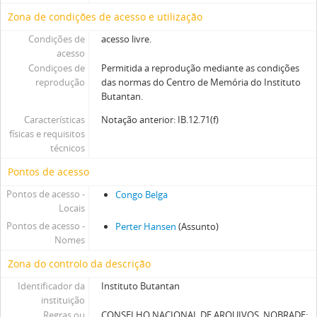
Zona de condições de acesso e utilização
Condições de
acesso livre.
acesso
Condiçoes de
Permitida a reprodução mediante as condições
reprodução
das normas do Centro de Memória do Instituto
Butantan.
Características
Notação anterior: IB.12.71(f)
físicas e requisitos
técnicos
Pontos de acesso
Pontos de acesso -
Congo Belga
Locais
Pontos de acesso -
Perter Hansen
(Assunto)
Nomes
Zona do controlo da descrição
Identificador da
Instituto Butantan
instituição
Regras ou
CONSELHO NACIONAL DE ARQUIVOS. NOBRADE: