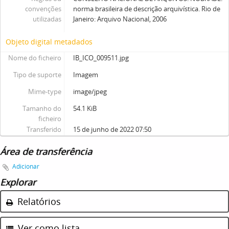
convenções
norma brasileira de descrição arquivística. Rio de
utilizadas
Janeiro: Arquivo Nacional, 2006
Objeto digital metadados
Nome do ficheiro
IB_ICO_009511.jpg
Tipo de suporte
Imagem
Mime-type
image/jpeg
Tamanho do
54.1 KiB
ficheiro
Transferido
15 de junho de 2022 07:50
Área de transferência
Adicionar
Explorar
Relatórios
Ver como lista