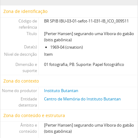
Zona de identificação
Código de
BR SPIB IBU-03-01-sefot-11-031-IB_ICO_009511
referência
Título
[Perter Hansen] segurando uma Víbora do gabão
(bitis gabônica)
Data(s)
1969-04 (creation)
Nível de descrição
Item
Dimensão e
01 fotografia, PB. Suporte: Papel fotográfico
suporte
Zona do contexto
Nome do produtor
Instituto Butantan
Entidade
Centro de Memória do Instituto Butantan
detentora
Zona do conteúdo e estrutura
Âmbito e
[Perter Hansen] segurando uma Víbora do gabão
conteúdo
(bitis gabônica)