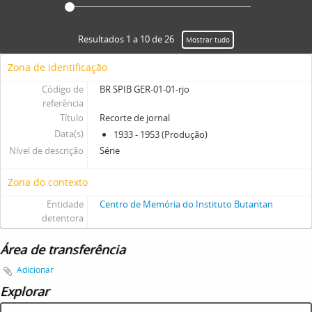
Resultados 1 a 10 de 26
Mostrar tudo
Zona de identificação
Código de
BR SPIB GER-01-01-rjo
referência
Título
Recorte de jornal
Data(s)
1933 - 1953 (Produção)
Nível de descrição
Série
Zona do contexto
Entidade
Centro de Memória do Instituto Butantan
detentora
Área de transferência
Adicionar
Explorar