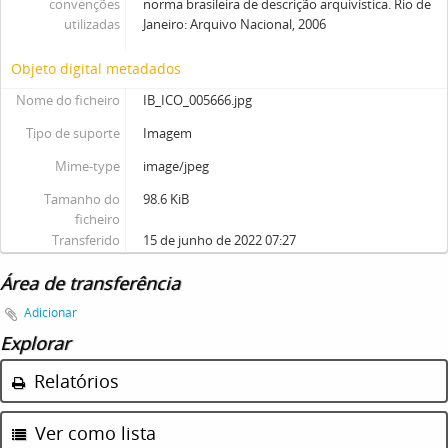
convenções
norma brasileira de descrição arquivística. Rio de
utilizadas
Janeiro: Arquivo Nacional, 2006
Objeto digital metadados
Nome do ficheiro
IB_ICO_005666.jpg
Tipo de suporte
Imagem
Mime-type
image/jpeg
Tamanho do
98.6 KiB
ficheiro
Transferido
15 de junho de 2022 07:27
Área de transferência
Adicionar
Explorar
Relatórios
Ver como lista